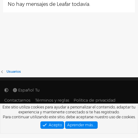
No hay mensajes de Leafar todavía.
Usuarios
Español Tu
Contactarnos
Términos y reglas
Política de privacidad
Ayuda
Portal
R
Este sitio utiliza cookies para ayudar a personalizar el contenido, adaptar tu
S
experiencia y mantenerte conectado si te has registrado.
S
®
Para continuar utilizando este sitio, debe aceptarse nuestro uso de cookies.
Community platform by XenForo
© 2010-2026 XenForo Ltd.
Traducido por
XenFacil.com
. © 2010-2019
Acepto
Aprender más.…