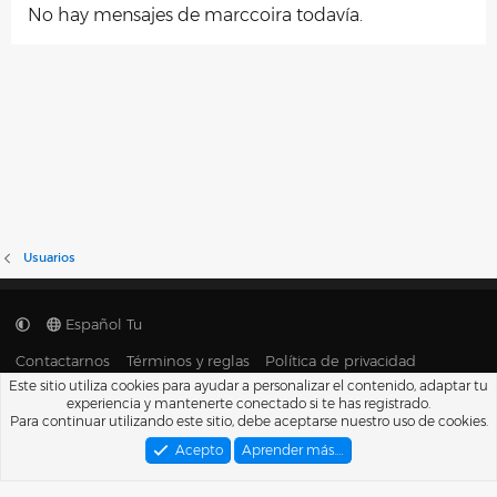
No hay mensajes de marccoira todavía.
Usuarios
Español Tu
Contactarnos
Términos y reglas
Política de privacidad
Ayuda
Portal
R
Este sitio utiliza cookies para ayudar a personalizar el contenido, adaptar tu
S
experiencia y mantenerte conectado si te has registrado.
S
®
Para continuar utilizando este sitio, debe aceptarse nuestro uso de cookies.
Community platform by XenForo
© 2010-2026 XenForo Ltd.
Traducido por
XenFacil.com
. © 2010-2019
Acepto
Aprender más.…