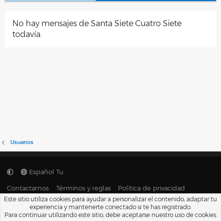
No hay mensajes de Santa Siete Cuatro Siete
todavía.
Usuarios
Español Tu
Contactarnos
Términos y reglas
Política de privacidad
Ayuda
Portal
R
Este sitio utiliza cookies para ayudar a personalizar el contenido, adaptar tu
S
experiencia y mantenerte conectado si te has registrado.
S
®
Para continuar utilizando este sitio, debe aceptarse nuestro uso de cookies.
Community platform by XenForo
© 2010-2026 XenForo Ltd.