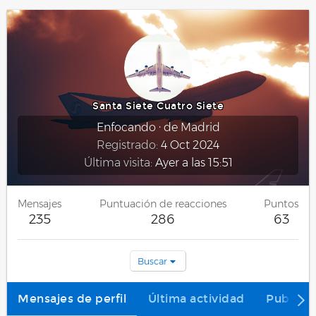
Santa Siete Cuatro Siete
Enfocando
·
de
Madrid
Registrado
4 Oct 2024
Última visita
Ayer a las 15:51
Mensajes
Puntuación de reacciones
Puntos
235
286
63
Buscar
Mensajes de perfil
Última actividad
Publica