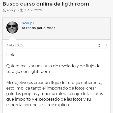
Busco curso online de ligth room
A
F
scoupi
3 Abr 2026
u
e
t
c
scoupi
o
h
r
a
Mirando por el visor
d
e
i
3 Abr 2026
#1
n
i
Hola
c
i
o
Quiero realizar un curso de revelado y de flujo de
trabajo con light room.
Mi objetivo es crear un flujo de trabajo coherente,
esto implica tanto el importado de fotos, crear
galerías propias y tener un almacenaje de las fotos
que importo y el.procesado de las fotos y su
esporrtacion, no se si me explico.