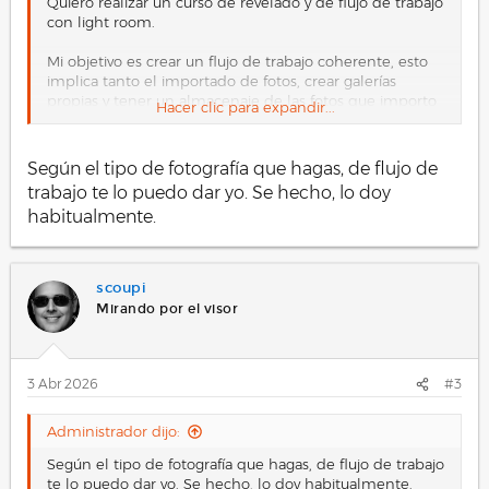
Quiero realizar un curso de revelado y de flujo de trabajo
con light room.
Mi objetivo es crear un flujo de trabajo coherente, esto
implica tanto el importado de fotos, crear galerías
propias y tener un almacenaje de las fotos que importo
Hacer clic para expandir...
y el.procesado de las fotos y su esporrtacion, no se si me
explico.
Según el tipo de fotografía que hagas, de flujo de
Lo ideal es que si conocéis algún sitio que hagan este
trabajo te lo puedo dar yo. Se hecho, lo doy
tipo de cursos me los recomendéis para echarles un
habitualmente.
vistazo y ver.
He hecho una búsqueda en Google, pero la información
es muy difusa, por eso acudo a vosotros por si sabéis de
scoupi
cursos adecuados.
Mirando por el visor
Gracias
3 Abr 2026
#3
Administrador dijo:
Según el tipo de fotografía que hagas, de flujo de trabajo
te lo puedo dar yo. Se hecho, lo doy habitualmente.