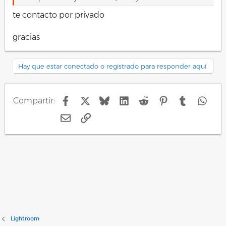
te contacto por privado
gracias
Hay que estar conectado o registrado para responder aquí.
Facebook
X
Bluesky
LinkedIn
Reddit
Pinterest
Tumblr
Wha
Compartir:
E-mail
Enlace
Lightroom