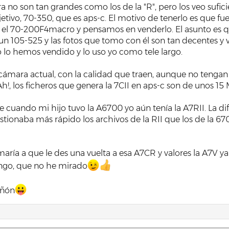
a no son tan grandes como los de la "R", pero los veo sufic
jetivo, 70-350, que es aps-c. El motivo de tenerlo es que fu
l 70-200F4macro y pensamos en venderlo. El asunto es que
n 105-525 y las fotos que tomo con él son tan decentes y v
o lo hemos vendido y lo uso yo como tele largo.
cámara actual, con la calidad que traen, aunque no tengan
h!, los ficheros que genera la 7CII en aps-c son de unos 15 M
 cuando mi hijo tuvo la A6700 yo aún tenía la A7RII. La di
ionaba más rápido los archivos de la RII que los de la 670
aría a que le des una vuelta a esa A7CR y valores la A7V 
ongo, que no he mirado
iñón