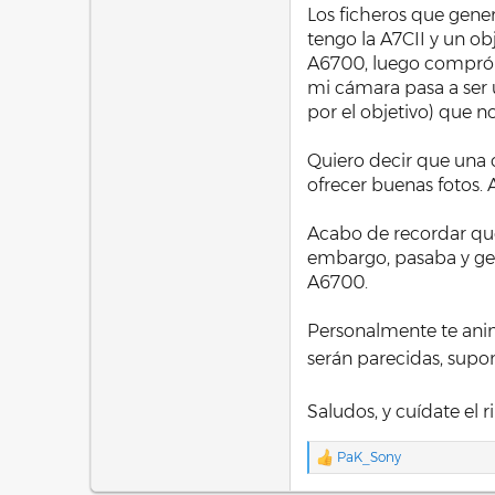
Los ficheros que gener
tengo la A7CII y un ob
A6700, luego compró e
mi cámara pasa a ser u
por el objetivo) que n
Quiero decir que una 
ofrecer buenas fotos. A
Acabo de recordar que
embargo, pasaba y gest
A6700.
Personalmente te anim
serán parecidas, sup
Saludos, y cuídate el r
PaK_Sony
R
e