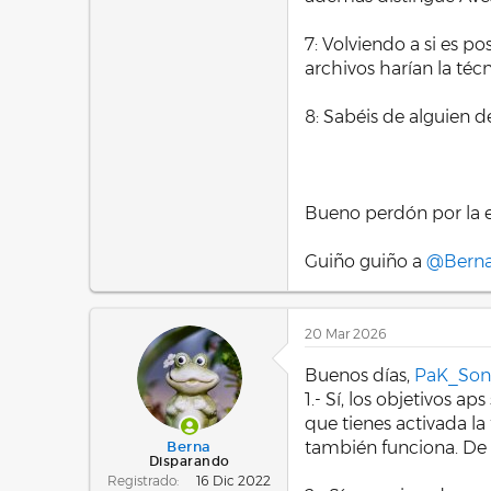
7: Volviendo a si es p
archivos harían la té
8: Sabéis de alguien d
Bueno perdón por la e
Guiño guiño a
@Bern
20 Mar 2026
Buenos días,
PaK_Son
1.- Sí, los objetivos
que tienes activada la
también funciona. De
Berna
Disparando
Registrado
16 Dic 2022