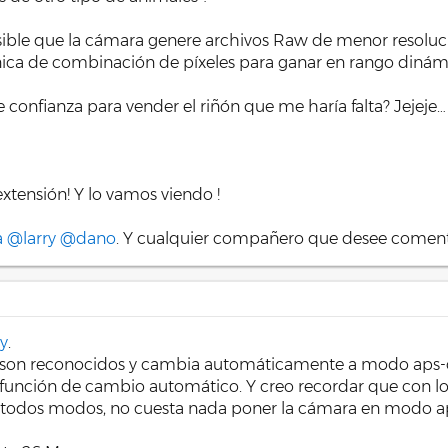
osible que la cámara genere archivos Raw de menor resolució
cnica de combinación de píxeles para ganar en rango dinámi
e confianza para vender el riñón que me haría falta? Jejeje…
xtensión! Y lo vamos viendo !
a
@larry
@dano
. Y cualquier compañero que desee comen
y
.
 aps son reconocidos y cambia automáticamente a modo aps-c
 función de cambio automático. Y creo recordar que con los
 todos modos, no cuesta nada poner la cámara en modo ap