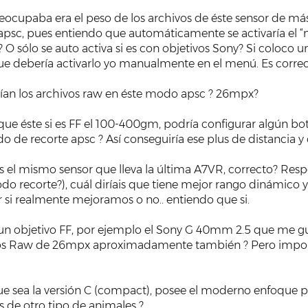
eocupaba era el peso de los archivos de éste sensor de m
apsc, pues entiendo que automáticamente se activaría el “
í? O sólo se auto activa si es con objetivos Sony? Si colo
ue debería activarlo yo manualmente en el menú. Es correc
ían los archivos raw en éste modo apsc ? 26mpx?
o que éste si es FF el 100-400gm, podría configurar algún b
e recorte apsc ? Así conseguiría ese plus de distancia y 
es el mismo sensor que lleva la última A7VR, correcto? Re
recorte?), cuál diríais que tiene mejor rango dinámico y c
 si realmente mejoramos o no.. entiendo que si.
un objetivo FF, por ejemplo el Sony G 40mm 2.5 que me gu
s Raw de 26mpx aproximadamente también ? Pero importante
e sea la versión C (compact), posee el moderno enfoque 
 de otro tipo de animales ?