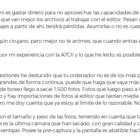
ero es gastar dinero para no aprovechar las capacidades
 que van mejor los archivos al trabajar con el editor. Pesa
ajes a partir de ahí, tendrá pérdidas. Asumirlas o no es cues
lgún cirujano, pero mejor no te arrimes, que cuando entras en
 por mi experiencia con la A7CII y lo que he leído, es pos
uestiones he deducido que tu ordenador no es de los más po
grandes de forma continua, puede que haga que vaya más len
de boxeo llego a sacar 1.500 fotos. Fotos que luego paso a 
 y hay importaciones de fotos al editor que tardan media h
ro me doy cuenta que ya estoy al límite de lo razonable. No
n el tamaño y peso de las fotos, teniendo en cuenta que ta
ue es la última cámara que han sacado, con gran calidad y 
ventajas: Posee la pre-captura y la pantalla es abatible ha