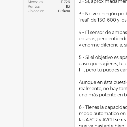
2.- Sí, aproximadame
Mensajes
11.726
Puntos
113
Ubicación
Bizkaia
3.- No veo ningún pro
"real" de 150-600 y l
4.- El sensor de amba
escasos, pero entiend
y enorme diferencia, s
5.- Si el objetivo es a
caso que sugieres, tu 
FF, pero tu puedes ca
Aunque en ésta cuest
realmente, no hay tant
uno más potente en bre
6.- Tienes la capacida
modo automático en qu
las A7CR y A7CII se re
que va bastante bien.