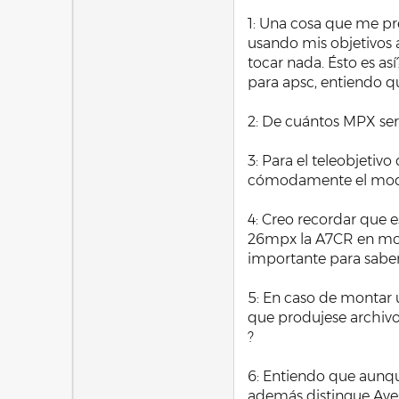
1: Una cosa que me pr
usando mis objetivos 
tocar nada. Ésto es as
para apsc, entiendo q
2: De cuántos MPX ser
3: Para el teleobjetiv
cómodamente el modo d
4: Creo recordar que 
26mpx la A7CR en modo 
importante para saber
5: En caso de montar 
que produjese archivo
?
6: Entiendo que aunqu
además distingue Aves