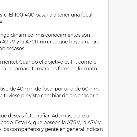
-c. El 100-400 pasaría a tener una focal
x.
 rango dinámico, mis conocimientos son
 la A7RV y la A7CR no creo que haya una gran
on escasos.
icamente). Cuando el objetivo es FF, como el
tica la cámara tomará las fotos en formato
etivo de 40mm de focal por uno de 60mm,
 que tuviese previsto cambiar de ordenador a
 que deseas fotografiar. Además, tiene un
do. Ésta IA, que poseen la A7RV, la A7V y
 y los compañeros y gente en general indican