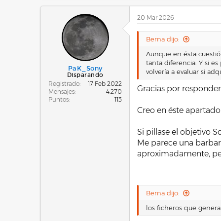
a
c
20 Mar 2026
c
i
o
Berna dijo:
n
e
Aunque en ésta cuesti
s
tanta diferencia. Y si e
:
PaK_Sony
volvería a evaluar si adqu
Disparando
Registrado
17 Feb 2022
Gracias por responder
Mensajes
4.270
Puntos
113
Creo en éste apartado
Si pillase el objetivo
Me parece una barbari
aproximadamente, per
Berna dijo:
los ficheros que genera