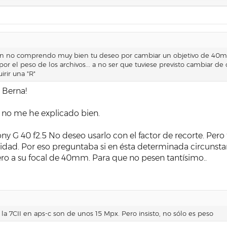
ón no comprendo muy bien tu deseo por cambiar un objetivo de 40
s por el peso de los archivos... a no ser que tuviese previsto cambiar
irir una "R"
 Berna!
 no me he explicado bien.
 Sony G 40 f2.5 No deseo usarlo con el factor de recorte. P
dad. Por eso preguntaba si en ésta determinada circunsta
o a su focal de 40mm. Para que no pesen tantísimo..
 la 7CII en aps-c son de unos 15 Mpx. Pero insisto, no sólo es peso