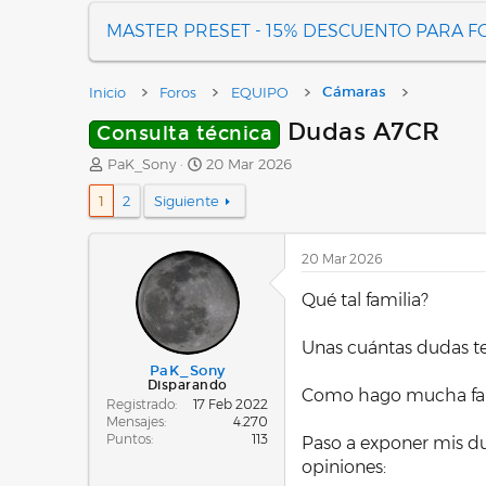
MASTER PRESET - 15% DESCUENTO PARA 
Inicio
Foros
EQUIPO
Cámaras
Dudas A7CR
Consulta técnica
A
F
PaK_Sony
20 Mar 2026
u
e
1
2
Siguiente
t
c
o
h
r
a
20 Mar 2026
d
e
Qué tal familia?
i
n
i
Unas cuántas dudas te
c
PaK_Sony
i
Disparando
Como hago mucha fauna
o
Registrado
17 Feb 2022
Mensajes
4.270
Puntos
113
Paso a exponer mis dud
opiniones: