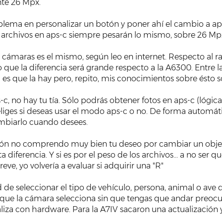
nte 26 Mpx.
blema en personalizar un botón y poner ahí el cambio a aps
os archivos en aps-c siempre pesarán lo mismo, sobre 26 Mp
s cámaras es el mismo, según leo en internet. Respecto al
o que la diferencia será grande respecto a la A6300. Entre
i es que la hay pero, repito, mis conocimientos sobre ésto s
ps-c, no hay tu tía. Sólo podrás obtener fotos en aps-c (lóg
eliges si deseas usar el modo aps-c o no. De forma automá
mbiarlo cuando desees.
ión no comprendo muy bien tu deseo por cambiar un obj
a diferencia. Y si es por el peso de los archivos... a no ser
ve, yo volvería a evaluar si adquirir una "R"
d de seleccionar el tipo de vehículo, persona, animal o ave
e la cámara selecciona sin que tengas que andar preocupa
aliza con hardware. Para la A7IV sacaron una actualización