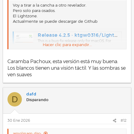
Voy a tirar a la cancha a otro revelador.
Pero solo para osados.
El Lightzone.
Actualmente se puede descargar de Github
Release 4.2.5 · ktgw0316/LightZone
This is a bug-fix release only for macOS. For
Hacer clic para expandir...
Windows and Linux, please use 4.2.4 instead.
Bug fixes macOS -- Add missing libraries and
code signing (#265)
Caramba Pachoux, esta versión está muy buena.
github.com
Los blancos tienen una visión táctil. Y las sombras se
Aquí hay una breve reseña, pero la página a la que se
ven suaves
hace referencia no existe más.
LightZone: un Editor de Fotos Gratuito que deberías Conocer
Existen alternativas a los programas de edición
dafd
de fotos comerciales que también son muy
D
buenas y que además son gratuitas.
Disparando
www.dzoom.org.es
Este es mi resultado.
30 Ene 2026
#12
Ver el archivo adjunto 27927
amolinam dijo: