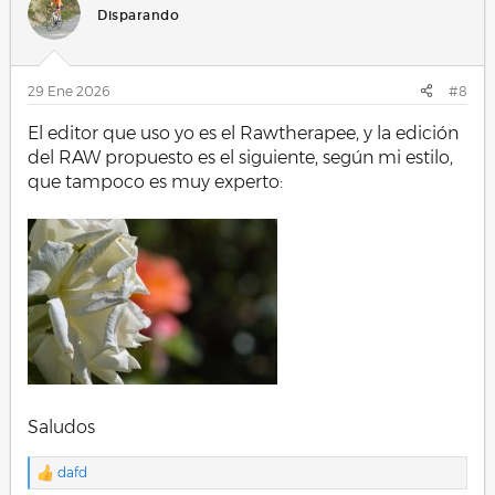
Disparando
29 Ene 2026
#8
El editor que uso yo es el Rawtherapee, y la edición
del RAW propuesto es el siguiente, según mi estilo,
que tampoco es muy experto:
Saludos
dafd
R