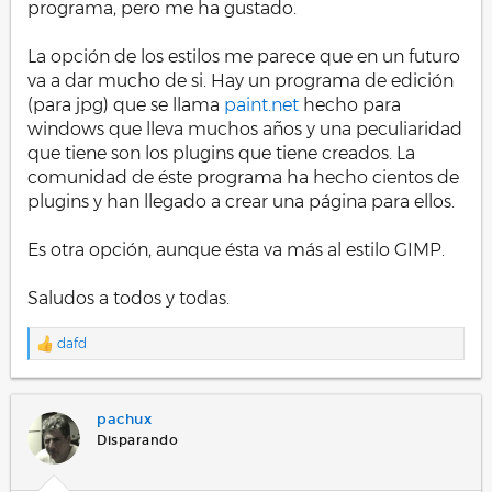
programa, pero me ha gustado.
La opción de los estilos me parece que en un futuro
va a dar mucho de si. Hay un programa de edición
(para jpg) que se llama
paint.net
hecho para
windows que lleva muchos años y una peculiaridad
que tiene son los plugins que tiene creados. La
comunidad de éste programa ha hecho cientos de
plugins y han llegado a crear una página para ellos.
Es otra opción, aunque ésta va más al estilo GIMP.
Saludos a todos y todas.
dafd
R
e
a
c
pachux
c
i
Disparando
o
n
e