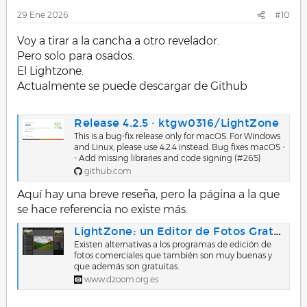
s
29 Ene 2026
#10
:
Voy a tirar a la cancha a otro revelador.
Pero solo para osados.
El Lightzone.
Actualmente se puede descargar de Github
Release 4.2.5 · ktgw0316/LightZone
This is a bug-fix release only for macOS. For Windows
and Linux, please use 4.2.4 instead. Bug fixes macOS -
- Add missing libraries and code signing (#265)
github.com
Aquí hay una breve reseña, pero la página a la que
se hace referencia no existe más.
LightZone: un Editor de Fotos Gratuito que deberías Conocer
Existen alternativas a los programas de edición de
fotos comerciales que también son muy buenas y
que además son gratuitas.
www.dzoom.org.es