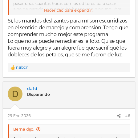
pasar unas cuantas horas con los editores para sacar
algo de partido, y yo no lo he hecho con ninguno libre.
Hacer clic para expandir...
No te descubro nada que ya no sepas, cada programa
nombra un buen número de cosas de diferente forma,
Sí, los mandos deslizantes para mí son escurridizos
y otras veces dan el mismo nombre a ajustes que
en el sentido de manejo y comprensión. Tengo que
actúan de forma muy distinta sobre la imagen. Luego el
comprender mucho mejor este programa.
rango y la sensibilidad de los deslizadores es distinta,
Lo que no se puede remediar es la foto. Quise que
hay cosas que no encuentras, otras que no sabes que
fuera muy alegre y tan alegre fue que sacrifiqué los
hacen...
dobleces de los pétalos, que se me fueron de luz.
Saludos !
nsrbcn
R
e
a
c
dafd
c
D
i
Disparando
o
n
e
s
29 Ene 2026
#6
:
Berna dijo: