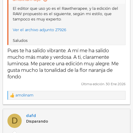
El editor que uso yo es el Rawtherapee, y la edición del
RAW propuesto es el siguiente, según mi estilo, que
tampoco es muy experto:
Ver el archivo adjunto 27926
Saludos
Pues te ha salido vibrante. A mí me ha salido
mucho más mate y verdosa. A ti, claramente
luminosa. Me parece una edición muy alegre. Me
gusta mucho la tonalidad de la flor naranja de
fondo
Última edición:
30 Ene 2026
amolinam
R
e
a
c
dafd
c
D
i
Disparando
o
n