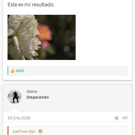
Este es mi resultado.
dafd
R
e
a
c
dano
c
i
Disparando
o
n
e
s
30 Ene 2026
#11
:
pachux dijo: