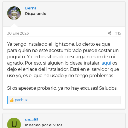
c
Berna
c
i
Disparando
o
n
e
s
30 Ene 2026
#15
:
Ya tengo instalado el lightzone. Lo cierto es que
para quién no esté acostumbrado puede costar un
poquito. Y ciertos sitios de descarga no son de mi
agrado. Por eso, si alguien lo desea instalar,
aquí
os
dejo el enlace del instalador. Está en el servidor que
uso yo, es el que he usado y no tengo problemas.
Si os apetece probarlo, ya no hay excusas! Saludos.
pachux
R
e
a
c
urca95
c
U
i
Mirando por el visor