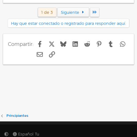
Último
1 de 3
Siguiente
Hay que estar conectado o registrado para responder aquí.
Facebook
X
Bluesky
LinkedIn
Reddit
Pinterest
Tumblr
Wha
Compartir:
E-mail
Enlace
Principiantes
Español Tu