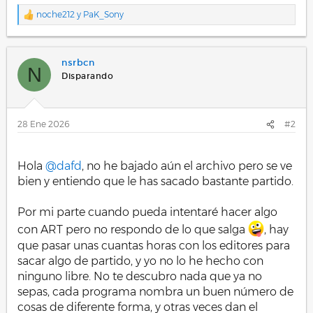
noche212
y
PaK_Sony
R
e
a
c
nsrbcn
c
N
i
Disparando
o
n
e
s
28 Ene 2026
#2
:
.
Hola
@dafd
, no he bajado aún el archivo pero se ve
bien y entiendo que le has sacado bastante partido.
Por mi parte cuando pueda intentaré hacer algo
con ART pero no respondo de lo que salga
, hay
que pasar unas cuantas horas con los editores para
sacar algo de partido, y yo no lo he hecho con
ninguno libre. No te descubro nada que ya no
sepas, cada programa nombra un buen número de
cosas de diferente forma, y otras veces dan el