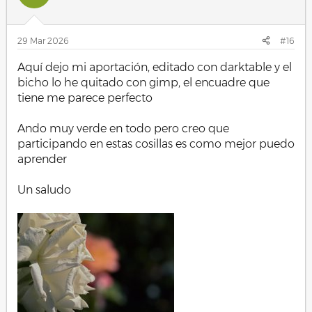
o
n
e
s
29 Mar 2026
#16
:
Aquí dejo mi aportación, editado con darktable y el
bicho lo he quitado con gimp, el encuadre que
tiene me parece perfecto
Ando muy verde en todo pero creo que
participando en estas cosillas es como mejor puedo
aprender
Un saludo