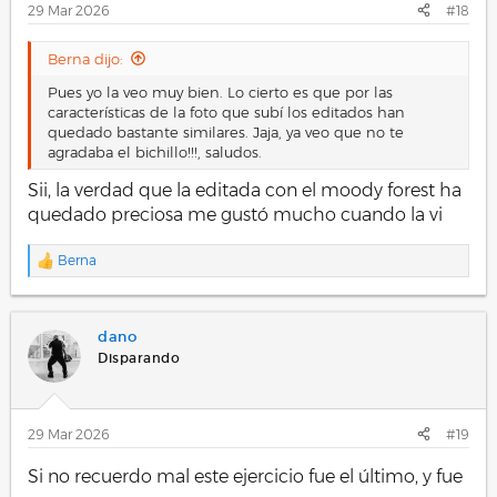
29 Mar 2026
#18
Berna dijo:
Pues yo la veo muy bien. Lo cierto es que por las
características de la foto que subí los editados han
quedado bastante similares. Jaja, ya veo que no te
agradaba el bichillo!!!, saludos.
Sii, la verdad que la editada con el moody forest ha
quedado preciosa me gustó mucho cuando la vi
Berna
R
e
a
c
dano
c
i
Disparando
o
n
e
s
29 Mar 2026
#19
:
Si no recuerdo mal este ejercicio fue el último, y fue