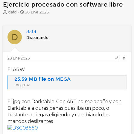
Ejercicio procesado con software libre
A
F
dafd
28 Ene 2026
u
e
t
c
o
h
dafd
r
a
D
Disparando
d
e
i
n
28 Ene 2026
#1
i
c
El ARW
i
o
23.59 MB file on MEGA
mega.nz
El jpg con Darktable. Con ART no me apañé y con
Darktable a duras penas pues iba un poco, o
bastante, a ciegas eligiendo y cambiando los
mandos deslizantes