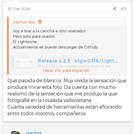
e
s
30 Ene 2026
#13
:
pachux dijo:
Voy a tirar a la cancha a otro revelador.
Pero solo para osados.
El Lightzone.
Actualmente se puede descargar de Github
Release 4.2.5 · ktgw0316/LightZone
This is a bug-fix release only for macOS. For
Hacer clic para expandir...
Windows and Linux, please use 4.2.4 instead.
Bug fixes macOS -- Add missing libraries and
Qué pasada de blancos. Muy vívida la sensación que
code signing (#265)
produce mirar esta foto. Da cuenta con mucho
github.com
realismo de la sensación que me produjo la que
Aquí hay una breve reseña, pero la página a la que se
fotografié en la rosaleda vallisoletana.
hace referencia no existe más.
Cuánta variedad de herramientas están aflorando
LightZone: un Editor de Fotos Gratuito que deberías Conocer
entre todos vosotros, compañeros.
Existen alternativas a los programas de edición
de fotos comerciales que también son muy
buenas y que además son gratuitas.
www.dzoom.org.es
pachux