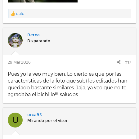
dafd
R
e
a
c
Berna
c
i
Disparando
o
n
e
s
29 Mar 2026
#17
:
Pues yo la veo muy bien. Lo cierto es que por las
características de la foto que subí los editados han
quedado bastante similares. Jaja, ya veo que no te
agradaba el bichillo!!!, saludos.
urca95
U
Mirando por el visor