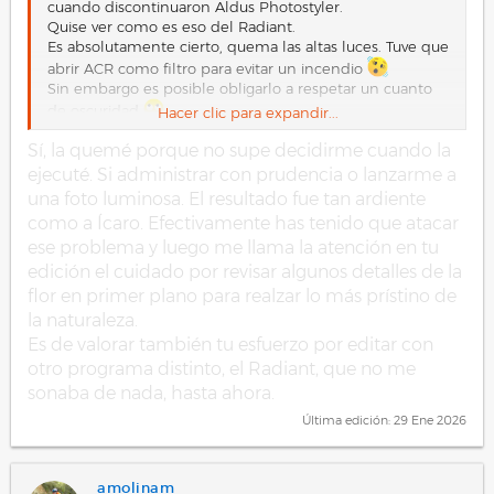
cuando discontinuaron Aldus Photostyler.
Quise ver como es eso del Radiant.
Es absolutamente cierto, quema las altas luces. Tuve que
abrir ACR como filtro para evitar un incendio
Sin embargo es posible obligarlo a respetar un cuanto
de oscuridad
Hacer clic para expandir...
Sí, la quemé porque no supe decidirme cuando la
Ver el archivo adjunto 27923
ejecuté. Si administrar con prudencia o lanzarme a
una foto luminosa. El resultado fue tan ardiente
como a Ícaro. Efectivamente has tenido que atacar
ese problema y luego me llama la atención en tu
edición el cuidado por revisar algunos detalles de la
flor en primer plano para realzar lo más prístino de
la naturaleza.
Es de valorar también tu esfuerzo por editar con
otro programa distinto, el Radiant, que no me
sonaba de nada, hasta ahora.
Última edición:
29 Ene 2026
amolinam