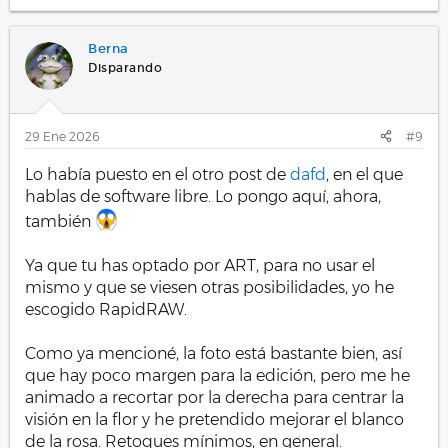
e
a
c
Berna
c
i
Disparando
o
n
e
s
29 Ene 2026
#9
:
Lo había puesto en el otro post de
dafd
, en el que
hablas de software libre. Lo pongo aquí, ahora,
también
Ya que tu has optado por ART, para no usar el
mismo y que se viesen otras posibilidades, yo he
escogido RapidRAW.
Como ya mencioné, la foto está bastante bien, así
que hay poco margen para la edición, pero me he
animado a recortar por la derecha para centrar la
visión en la flor y he pretendido mejorar el blanco
de la rosa. Retoques mínimos, en general.