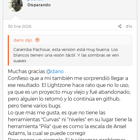
Disparando
Este es mi resultado.
Ver el archivo adjunto 27927
30 Ene 2026
#14
dano dijo:
Caramba Pachoux, esta versión está muy buena. Los
blancos tienen una visión táctil. Y las sombras se ven
suaves
Muchas gracias
@dano
.
Confieso que a mi también me sorprendió llegar a
ese resultado. El Lightzone hace rato que no lo uso,
ya que es un proyecto muy viejo y fué abandonado,
pero alguien lo retomó y lo continúa en github,
pero tiene varios bugs.
Lo que más me gusta, es que no tiene las
herramientas "Curvas" ni "niveles" en su lugar tiene la
herramienta "Pila" que es como la escala de Ansel
Adams, la cual se puede corregir.