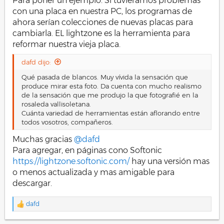
Para poner un ejemplo. Si tuviéramos problemas
con una placa en nuestra PC, los programas de
ahora serían colecciones de nuevas placas para
cambiarla. EL lightzone es la herramienta para
reformar nuestra vieja placa.
dafd dijo:
Qué pasada de blancos. Muy vívida la sensación que
produce mirar esta foto. Da cuenta con mucho realismo
de la sensación que me produjo la que fotografié en la
rosaleda vallisoletana.
Cuánta variedad de herramientas están aflorando entre
todos vosotros, compañeros.
Muchas gracias
@dafd
Para agregar, en páginas cono Softonic
https://lightzone.softonic.com/
hay una versión mas
o menos actualizada y mas amigable para
descargar.
dafd
R
e
a