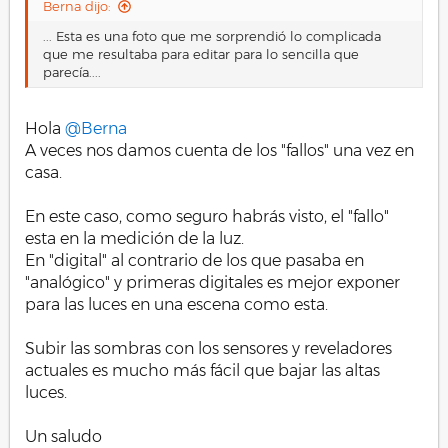
Berna dijo:
Ver el archivo adjunto 25806
... Esta es una foto que me sorprendió lo complicada
Y esta la comparación del antes y después..
que me resultaba para editar para lo sencilla que
parecía....
Ver el archivo adjunto 25807
Un saludo
Hola
@Berna
PD Revelado con Lightroom.
A veces nos damos cuenta de los "fallos" una vez en
casa.
En este caso, como seguro habrás visto, el "fallo"
esta en la medición de la luz.
En "digital" al contrario de los que pasaba en
"analógico" y primeras digitales es mejor exponer
para las luces en una escena como esta.
Subir las sombras con los sensores y reveladores
actuales es mucho más fácil que bajar las altas
luces.
Un saludo