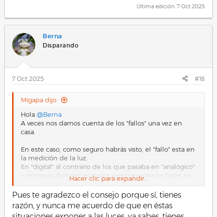
Última edición:
7 Oct 2025
Berna
Disparando
7 Oct 2025
#18
Migapa dijo:
Hola
@Berna
A veces nos damos cuenta de los "fallos" una vez en
casa.
En este caso, como seguro habrás visto, el "fallo" esta en
la medición de la luz.
En "digital" al contrario de los que pasaba en "analógico"
y primeras digitales es mejor exponer para las luces en
Hacer clic para expandir...
una escena como esta.
Pues te agradezco el consejo porque sí, tienes
Subir las sombras con los sensores y reveladores
razón, y nunca me acuerdo de que en éstas
actuales es mucho más fácil que bajar las altas luces.
situaciones exponer a las luces, ya sabes, tienes