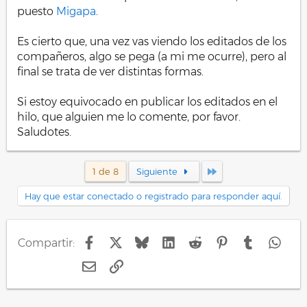
puesto
Migapa
.
Es cierto que, una vez vas viendo los editados de los
compañeros, algo se pega (a mi me ocurre), pero al
final se trata de ver distintas formas.
Si estoy equivocado en publicar los editados en el
hilo, que alguien me lo comente, por favor.
Saludotes.
Último
1 de 8
Siguiente
Hay que estar conectado o registrado para responder aquí.
Facebook
X
Bluesky
LinkedIn
Reddit
Pinterest
Tumblr
Wha
Compartir:
E-mail
Enlace