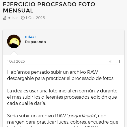
EJERCICIO PROCESADO FOTO
MENSUAL
A
F
mizar
1 Oct 2025
u
e
t
c
o
h
mizar
r
a
Disparando
d
e
i
n
1 Oct 2025
#1
i
c
Habíamos pensado subir un archivo RAW
i
descargable para practicar el procesado de fotos.
o
La idea es usar una foto inicial en común, y durante
el mes subir los diferentes procesados-edición que
cada cual le daría.
Sería subir un archivo RAW "
perjudicada
", con
margen para practicar luces, colores, encuadre que