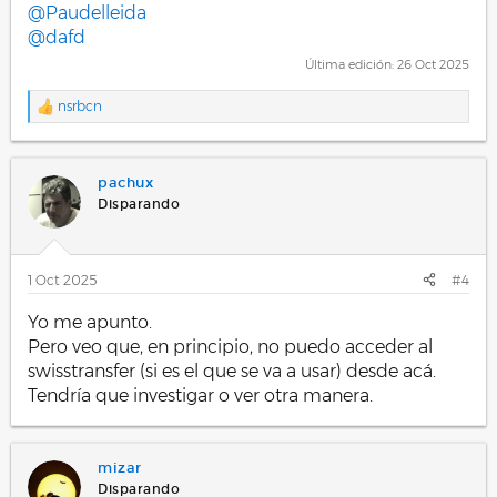
@Paudelleida
@dafd
Última edición:
26 Oct 2025
nsrbcn
R
e
a
c
pachux
c
i
Disparando
o
n
e
s
1 Oct 2025
#4
:
Yo me apunto.
Pero veo que, en principio, no puedo acceder al
swisstransfer (si es el que se va a usar) desde acá.
Tendría que investigar o ver otra manera.
mizar
Disparando