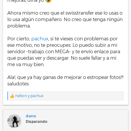
mejoras, diría yo
Ahora mismo creo que el swisstransfer ese lo usas o
lo usa algún compañero. No creo que tenga ningún
problema.
Por cierto,
pachux
, si te vieses con problemas por
ese motivo, no te preocupes. Lo puedo subir a mi
servidor -trabajo con MEGA- y te envío enlace para
que puedas ver y descargar. No suele fallar y a mi
me va muy bien.
Ala!, que ya hay ganas de mejorar o estropear fotos!!!
saludotes.
nsrbcn
y
pachux
R
e
a
c
dano
c
i
Disparando
o
n