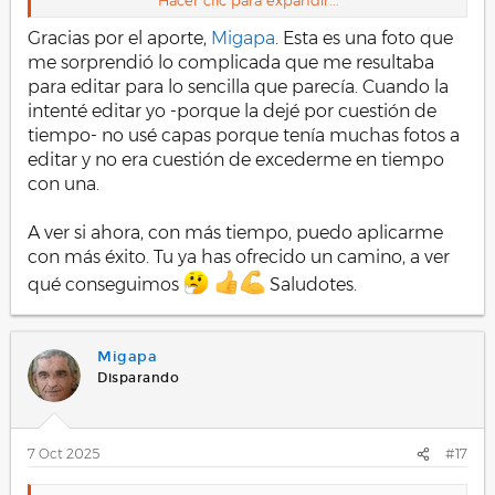
Hacer clic para expandir...
por que soy bastante caótico en el revelado y no tengo
una forma definida de hacerlo y depende mucho de la
Gracias por el aporte,
Migapa
. Esta es una foto que
imagen a tratar y de la idea que llevo de ella.
me sorprendió lo complicada que me resultaba
para editar para lo sencilla que parecía. Cuando la
Lo primero que suelo hacer es el control del Balance de
intenté editar yo -porque la dejé por cuestión de
Blancos, que es una de las cosas que se suelen pasar
tiempo- no usé capas porque tenía muchas fotos a
por alto y que pienso que tiene su importancia.
editar y no era cuestión de excederme en tiempo
En que caso me he decido por revelar con capas
con una.
(máscaras), sobre todo la parte del cielo, grúa y arboles
próximos, y sombras, al estar el cielo entremezclado
A ver si ahora, con más tiempo, puedo aplicarme
con los demás objetos he ido creando capas (hasta 10
capas se han creado) para ir separando estas zonas y
con más éxito. Tu ya has ofrecido un camino, a ver
darles un tratamiento por separado.
qué conseguimos
Saludotes.
Al final he dado algunos retoques, como borrar el papel
del suelo y darle algo de nitidez, claridad.
Migapa
Se podría hacer un trabajo más fino, dándole tiempo a
Disparando
tratar las capas con más precisión, pero la idea creo que
ha quedado clara.
Este seria el resultado....
7 Oct 2025
#17