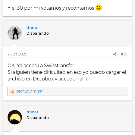
Y el 30 por mi votamos y recontamos
dano
Disparando
2 Oct 2025
#10
OK. Ya accedí a Swisstransfer.
Si alguien tiene dificultad en eso yo puedo cargar el
archivo en Dropbox y acceden ahí.
pachux
y
mizar
R
e
a
c
mizar
c
i
Disparando
o
n
e