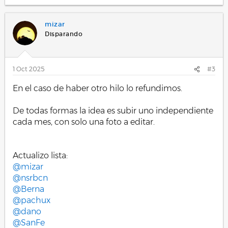
e
a
c
mizar
c
i
Disparando
o
n
e
s
1 Oct 2025
#3
:
En el caso de haber otro hilo lo refundimos.
De todas formas la idea es subir uno independiente
cada mes, con solo una foto a editar.
Actualizo lista:
@mizar
@nsrbcn
@Berna
@pachux
@dano
@SanFe