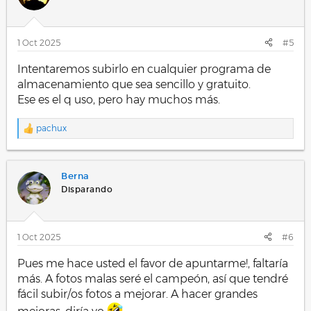
1 Oct 2025
#5
Intentaremos subirlo en cualquier programa de
almacenamiento que sea sencillo y gratuito.
Ese es el q uso, pero hay muchos más.
pachux
R
e
a
c
Berna
c
i
Disparando
o
n
e
s
1 Oct 2025
#6
:
Pues me hace usted el favor de apuntarme!, faltaría
más. A fotos malas seré el campeón, así que tendré
fácil subir/os fotos a mejorar. A hacer grandes