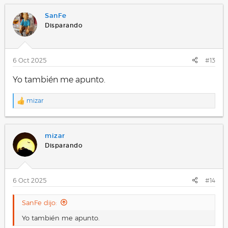
c
SanFe
c
i
Disparando
o
n
e
s
6 Oct 2025
#13
:
Yo también me apunto.
mizar
R
e
a
c
mizar
c
i
Disparando
o
n
e
s
6 Oct 2025
#14
:
SanFe dijo:
Yo también me apunto.