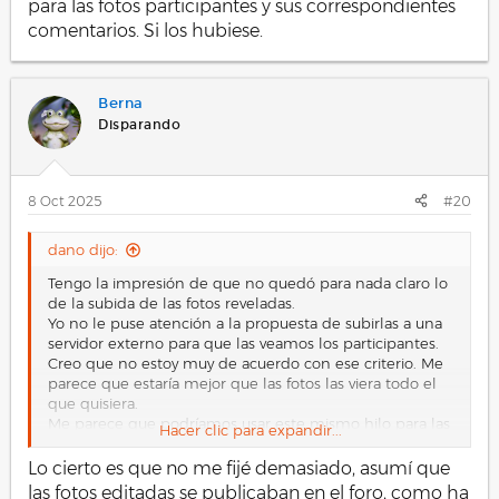
para las fotos participantes y sus correspondientes
comentarios. Si los hubiese.
Berna
Disparando
8 Oct 2025
#20
dano dijo:
Tengo la impresión de que no quedó para nada claro lo
de la subida de las fotos reveladas.
Yo no le puse atención a la propuesta de subirlas a una
servidor externo para que las veamos los participantes.
Creo que no estoy muy de acuerdo con ese criterio. Me
parece que estaría mejor que las fotos las viera todo el
que quisiera.
Me parece que podríamos usar este mismo hilo para las
Hacer clic para expandir...
fotos participantes y sus correspondientes comentarios.
Si los hubiese.
Lo cierto es que no me fijé demasiado, asumí que
las fotos editadas se publicaban en el foro, como ha