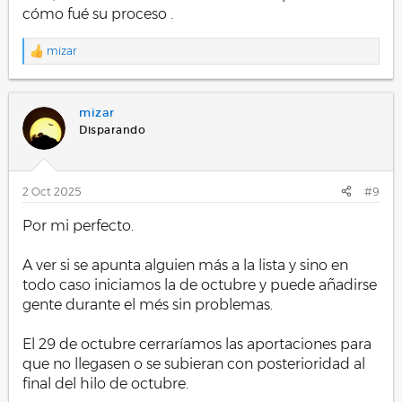
cómo fué su proceso .
mizar
R
e
a
c
mizar
c
i
Disparando
o
n
e
s
2 Oct 2025
#9
:
Por mi perfecto.
A ver si se apunta alguien más a la lista y sino en
todo caso iniciamos la de octubre y puede añadirse
gente durante el més sin problemas.
El 29 de octubre cerraríamos las aportaciones para
que no llegasen o se subieran con posterioridad al
final del hilo de octubre.