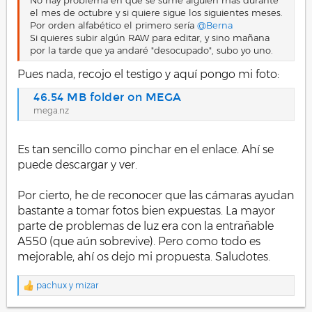
No hay problema en que se sume alguien más durante
el mes de octubre y si quiere sigue los siguientes meses.
Por orden alfabético el primero sería
@Berna
Si quieres subir algún RAW para editar, y sino mañana
por la tarde que ya andaré "desocupado", subo yo uno.
Pues nada, recojo el testigo y aquí pongo mi foto:
46.54 MB folder on MEGA
mega.nz
Es tan sencillo como pinchar en el enlace. Ahí se
puede descargar y ver.
Por cierto, he de reconocer que las cámaras ayudan
bastante a tomar fotos bien expuestas. La mayor
parte de problemas de luz era con la entrañable
A550 (que aún sobrevive). Pero como todo es
mejorable, ahí os dejo mi propuesta. Saludotes.
pachux
y
mizar
R
e
a