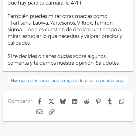
que hay para tu cámara, la A7III
También puedes mirar otras marcas como
TTartisans, Laowa, 7artesanos, Viltrox, Tamron,
sigma... Todo es cuestión de dedicar un tiempo a
mirar, estudiar lo que necesitas y valorar precios y
calidades.
Si te decides o tienes dudas sobre algunos,
comenta y te damos nuestra opinión. Saludotes.
Hay que estar conectado o registrado para responder aquí.
Facebook
X
Bluesky
LinkedIn
Reddit
Pinterest
Tumblr
Wha
Compartir:
E-mail
Enlace