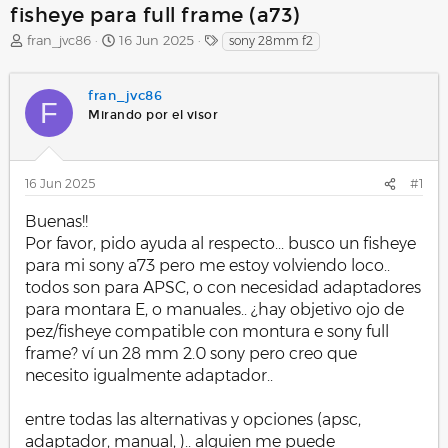
fisheye para full frame (a73)
A
F
E
fran_jvc86
16 Jun 2025
sony 28mm f2
u
e
t
t
c
i
o
h
q
fran_jvc86
F
r
a
u
Mirando por el visor
d
e
e
t
i
a
n
s
16 Jun 2025
#1
i
c
Buenas!!
i
Por favor, pido ayuda al respecto... busco un fisheye
o
para mi sony a73 pero me estoy volviendo loco..
todos son para APSC, o con necesidad adaptadores
para montara E, o manuales.. ¿hay objetivo ojo de
pez/fisheye compatible con montura e sony full
frame? ví un 28 mm 2.0 sony pero creo que
necesito igualmente adaptador..
entre todas las alternativas y opciones (apsc,
adaptador, manual, ).. alguien me puede