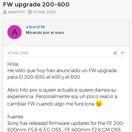
FW upgrade 200-600
A
F
albertFM
10 Mar 2026
u
e
t
c
albertFM
o
h
A
r
a
Mirando por el visor
d
e
i
10 Mar 2026
#1
n
i
Hola,
c
i
He visto que hoy han anunciado un FW upgrade
o
para El 200-600, el 400 y el 600.
Abro hilo por si quien actualice quiere darnos su
experiencia. Personalmente soy un poco reacio a
cambiar FW cuando algo me funciona
Fuente:
Sony has released firmware updates for the FE 200-
600mm F5.6-6.3 G OSS , FE 400mm F2.8 GM OSS ,