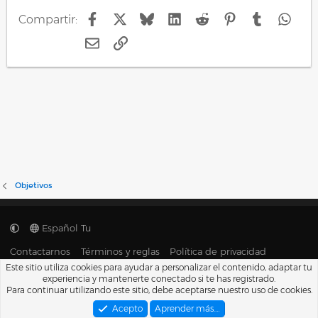
n
Facebook
X
Bluesky
LinkedIn
Reddit
Pinterest
Tumblr
Wha
Compartir:
e
s
E-mail
Enlace
:
Objetivos
Español Tu
Contactarnos
Términos y reglas
Política de privacidad
Ayuda
Portal
R
Este sitio utiliza cookies para ayudar a personalizar el contenido, adaptar tu
S
experiencia y mantenerte conectado si te has registrado.
S
®
Para continuar utilizando este sitio, debe aceptarse nuestro uso de cookies.
Community platform by XenForo
© 2010-2026 XenForo Ltd.
Traducido por
XenFacil.com
. © 2010-2019
Acepto
Aprender más.…