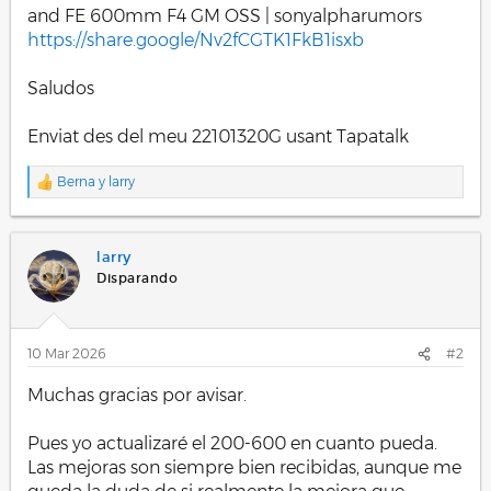
and FE 600mm F4 GM OSS | sonyalpharumors
https://share.google/Nv2fCGTK1FkB1isxb
Saludos
Enviat des del meu 22101320G usant Tapatalk
Berna
y
larry
R
e
a
c
larry
c
i
Disparando
o
n
e
s
10 Mar 2026
#2
:
Muchas gracias por avisar.
Pues yo actualizaré el 200-600 en cuanto pueda.
Las mejoras son siempre bien recibidas, aunque me