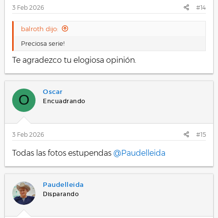
3 Feb 2026
#14
balroth dijo:
Preciosa serie!
Te agradezco tu elogiosa opinión.
Oscar
O
Encuadrando
3 Feb 2026
#15
Todas las fotos estupendas
@Paudelleida
Paudelleida
Disparando