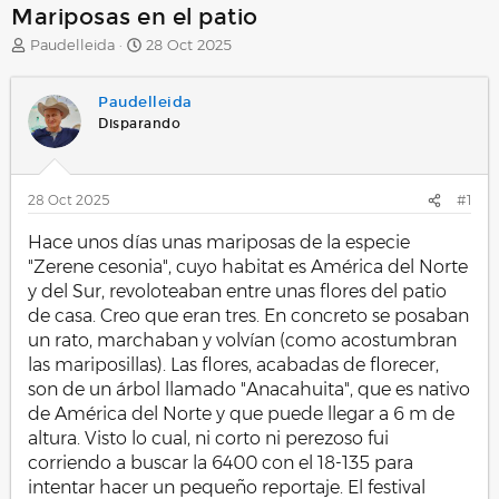
Mariposas en el patio
A
F
Paudelleida
28 Oct 2025
u
e
t
c
Paudelleida
o
h
r
a
Disparando
d
e
i
28 Oct 2025
#1
n
i
Hace unos días unas mariposas de la especie
c
i
"Zerene cesonia", cuyo habitat es América del Norte
o
y del Sur, revoloteaban entre unas flores del patio
de casa. Creo que eran tres. En concreto se posaban
un rato, marchaban y volvían (como acostumbran
las mariposillas). Las flores, acabadas de florecer,
son de un árbol llamado "Anacahuita", que es nativo
de América del Norte y que puede llegar a 6 m de
altura. Visto lo cual, ni corto ni perezoso fui
corriendo a buscar la 6400 con el 18-135 para
intentar hacer un pequeño reportaje. El festival