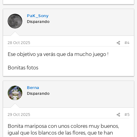
e
a
c
PaK_Sony
c
i
Disparando
o
n
e
s
28 Oct 2025
#4
:
Ese objetivo ya verás que da mucho juego !
Bonitas fotos
Berna
Disparando
29 Oct 2025
#5
Bonita mariposa con unos colores muy buenos,
igual que los blancos de las flores, que te han