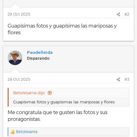
n
e
s
28 Oct 2025
#2
:
Guapísimas fotos y guapísimas las mariposas y
flores
Paudelleida
Disparando
28 Oct 2025
#3
Betotesarria dijo:
Guapísimas fotos y guapísimas las mariposas y flores
Me congratula que te gusten las fotos y sus
proragonistas.
Betotesarria
R