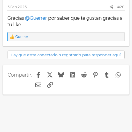
5 Feb 2026
#20
Gracias
@Guerrer
por saber que te gustan gracias a
tu like.
Guerrer
R
e
a
c
Hay que estar conectado o registrado para responder aquí.
c
i
o
n
Facebook
X
Bluesky
LinkedIn
Reddit
Pinterest
Tumblr
Wha
Compartir:
e
s
E-mail
Enlace
: