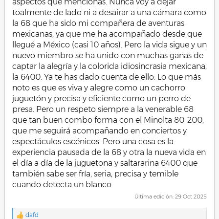
aspectos que mencionas. Nunca voy a dejar
toalmente de lado ni a desairar a una cámara como
la 68 que ha sido mi compañera de aventuras
mexicanas, ya que me ha acompañado desde que
llegué a México (casi 10 años). Pero la vida sigue y un
nuevo miembro se ha unido con muchas ganas de
captar la alegría y la colorida idiosincrasia mexicana,
la 6400. Ya te has dado cuenta de ello. Lo que más
noto es que es viva y alegre como un cachorro
juguetón y precisa y eficiente como un perro de
presa. Pero un respeto siempre a la venerable 68
que tan buen combo forma con el Minolta 80-200,
que me seguirá acompañando en conciertos y
espectáculos escénicos. Pero una cosa es la
experiencia pausada de la 68 y otra la nueva vida en
el día a día de la juguetona y saltararina 6400 que
también sabe ser fría, seria, precisa y temible
cuando detecta un blanco.
Última edición:
29 Oct 2025
dafd
R