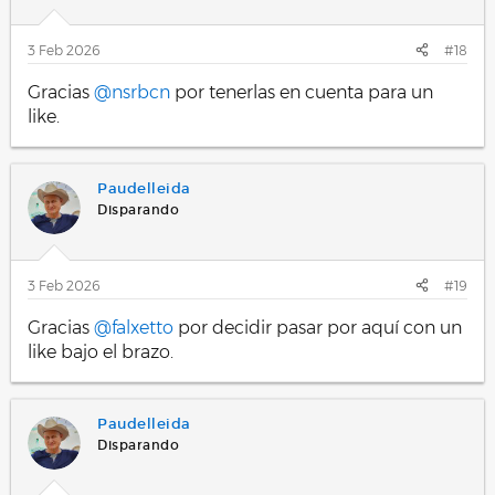
3 Feb 2026
#18
Gracias
@nsrbcn
por tenerlas en cuenta para un
like.
Paudelleida
Disparando
3 Feb 2026
#19
Gracias
@falxetto
por decidir pasar por aquí con un
like bajo el brazo.
Paudelleida
Disparando