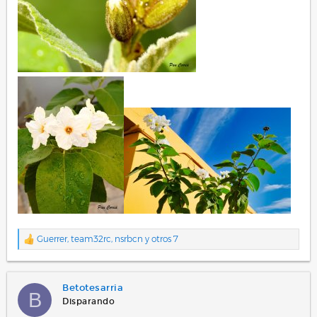
Guerrer
,
team32rc
,
nsrbcn
y otros 7
R
e
a
c
Betotesarria
c
B
i
Disparando
o