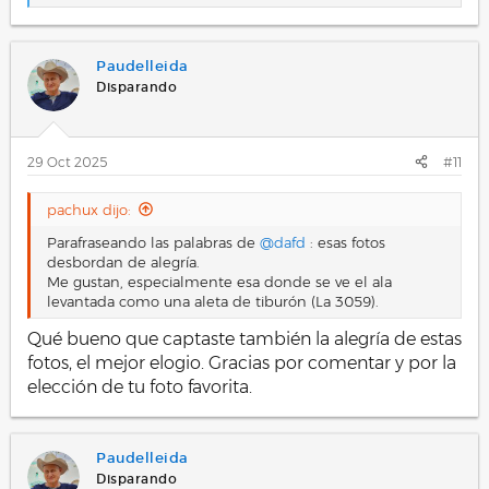
e
a
c
Paudelleida
c
i
Disparando
o
n
e
s
29 Oct 2025
#11
:
pachux dijo:
Parafraseando las palabras de
@dafd
: esas fotos
desbordan de alegría.
Me gustan, especialmente esa donde se ve el ala
levantada como una aleta de tiburón (La 3059).
Qué bueno que captaste también la alegría de estas
fotos, el mejor elogio. Gracias por comentar y por la
elección de tu foto favorita.
Paudelleida
Disparando