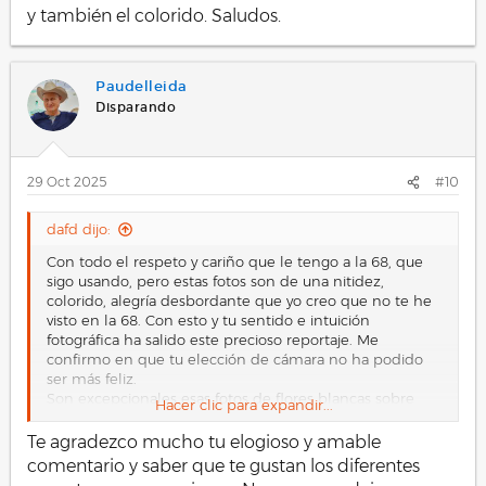
y también el colorido. Saludos.
Paudelleida
Disparando
29 Oct 2025
#10
dafd dijo:
Con todo el respeto y cariño que le tengo a la 68, que
sigo usando, pero estas fotos son de una nitidez,
colorido, alegría desbordante que yo creo que no te he
visto en la 68. Con esto y tu sentido e intuición
fotográfica ha salido este precioso reportaje. Me
confirmo en que tu elección de cámara no ha podido
ser más feliz.
Son excepcionales esas fotos de flores blancas sobre
Hacer clic para expandir...
fondo blanco. La textura y el matiz de tono bastan para
no confundir el pétalo con el fondo.
Te agradezco mucho tu elogioso y amable
comentario y saber que te gustan los diferentes