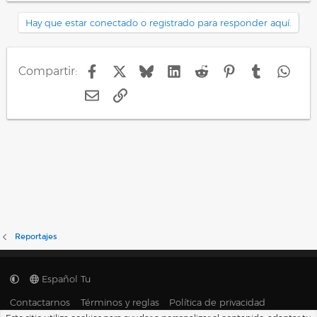
Hay que estar conectado o registrado para responder aquí.
Facebook
X
Bluesky
LinkedIn
Reddit
Pinterest
Tumblr
Wha
Compartir:
E-mail
Enlace
Reportajes
Español Tu
Contactarnos
Términos y reglas
Política de privacidad
Ayuda
Portal
R