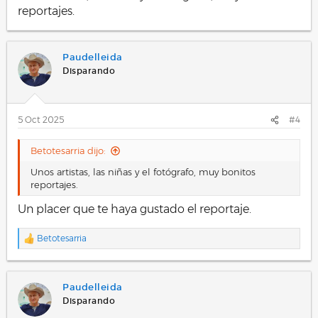
reportajes.
Paudelleida
Disparando
5 Oct 2025
#4
Betotesarria dijo:
Unos artistas, las niñas y el fotógrafo, muy bonitos
reportajes.
Un placer que te haya gustado el reportaje.
Betotesarria
R
e
a
c
Paudelleida
c
i
Disparando
o