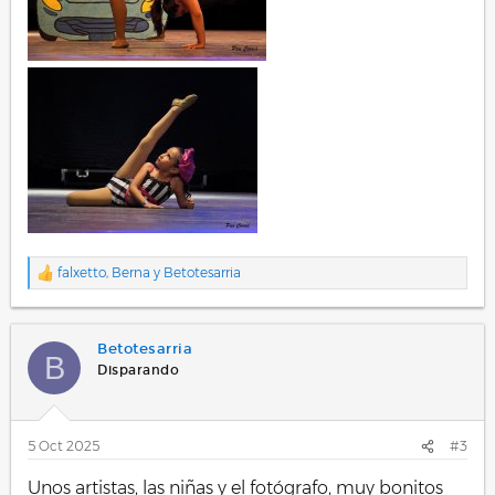
falxetto
,
Berna
y
Betotesarria
R
e
a
c
Betotesarria
c
B
i
Disparando
o
n
e
s
5 Oct 2025
#3
:
Unos artistas, las niñas y el fotógrafo, muy bonitos