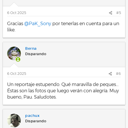
n
e
s
6 Oct 2025
#5
:
Gracias
@PaK_Sony
por tenerlas en cuenta para un
like.
Berna
Disparando
6 Oct 2025
#6
Un reportaje estupendo. Qué maravilla de peques...
Éstas son las fotos que luego verán con alegría. Muy
bueno, Pau. Saludotes.
pachux
Disparando