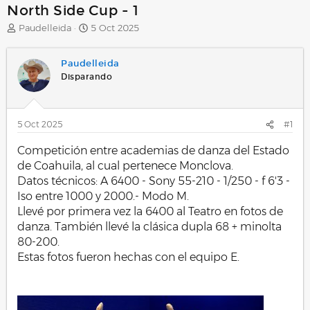
North Side Cup - 1
A
F
Paudelleida
5 Oct 2025
u
e
t
c
Paudelleida
o
h
r
a
Disparando
d
e
i
5 Oct 2025
#1
n
i
Competición entre academias de danza del Estado
c
i
de Coahuila, al cual pertenece Monclova.
o
Datos técnicos: A 6400 - Sony 55-210 - 1/250 - f 6'3 -
Iso entre 1000 y 2000.- Modo M.
Llevé por primera vez la 6400 al Teatro en fotos de
danza. También llevé la clásica dupla 68 + minolta
80-200.
Estas fotos fueron hechas con el equipo E.