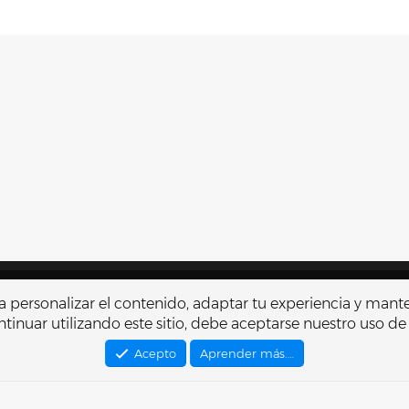
Contactarnos
Térmi
r a personalizar el contenido, adaptar tu experiencia y mant
tinuar utilizando este sitio, debe aceptarse nuestro uso de
®
Community platform by XenForo
© 2010-2026 XenForo Ltd.
Traducido por
XenFacil.com
. © 2010-2019
Acepto
Aprender más.…