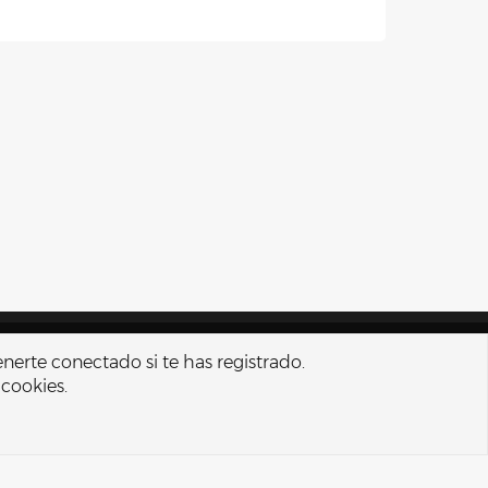
nos y reglas
Política de privacidad
Ayuda
Portal
R
enerte conectado si te has registrado.
S
 cookies.
S