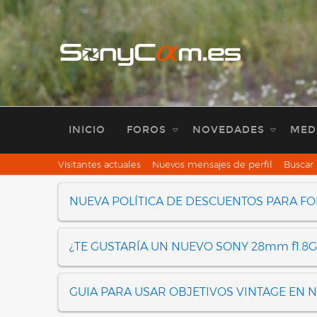
INICIO
FOROS
NOVEDADES
MED
Visitantes actuales
Nuevos mensajes de perfil
Buscar 
NUEVA POLÍTICA DE DESCUENTOS PARA F
¿TE GUSTARÍA UN NUEVO SONY 28mm f1.8G
GUIA PARA USAR OBJETIVOS VINTAGE EN 