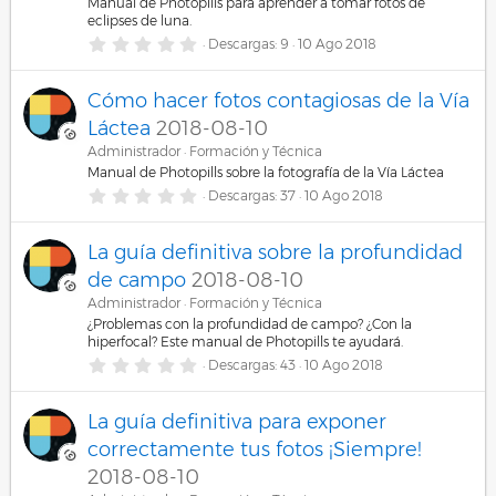
l
Manual de Photopills para aprender a tomar fotos de
a
eclipses de luna.
(
0
Descargas
9
10 Ago 2018
s
,
)
0
0
Cómo hacer fotos contagiosas de la Vía
e
s
Láctea
2018-08-10
t
r
Administrador
Formación y Técnica
e
Manual de Photopills sobre la fotografía de la Vía Láctea
l
0
Descargas
37
10 Ago 2018
l
,
a
0
(
0
s
La guía definitiva sobre la profundidad
e
)
s
de campo
2018-08-10
t
r
Administrador
Formación y Técnica
e
¿Problemas con la profundidad de campo? ¿Con la
l
hiperfocal? Este manual de Photopills te ayudará.
l
0
a
Descargas
43
10 Ago 2018
,
(
0
s
0
)
La guía definitiva para exponer
e
s
correctamente tus fotos ¡Siempre!
t
r
2018-08-10
e