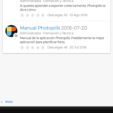
Administrador
Formación y Técnica
l
l
Si quieres aprender a exponer correctamente, Photopills te
a
dice cómo.
(
0
Descargas
92
10 Ago 2018
s
,
)
0
0
Manual Photopills
2018-07-20
e
s
Administrador
Formación y Técnica
t
Manual de la aplicación Photopills. Posiblemente la mejor
r
aplicación para planificar fotos.
e
l
0
Descargas
48
20 Jul 2018
l
,
a
0
(
0
s
e
)
s
t
r
e
l
l
a
(
s
)
Inicio