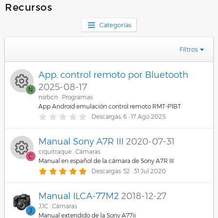
Recursos
Categorías
Filtros
App. control remoto por Bluetooth
2025-08-17
N
nsrbcn
Programas
Ic
App Android emulación control remoto RMT-P1BT
0
Descargas
6
17 Ago 2025
o
,
0
0
n
Manual Sony A7R III
2020-07-31
e
s
ciquitraque
Cámaras
C
t
o
Manual en español de la cámara de Sony A7R III
r
Ic
e
5
Descargas
52
31 Jul 2020
d
l
,
l
0
o
a
0
Manual ILCA-77M2
2018-12-27
e
(
e
s
s
n
JJC
Cámaras
J
)
t
Manual extendido de la Sony A77ii