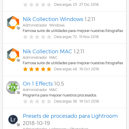
re
r
o
e
0
Descargas
23
27 Dic 2018
l
,
c
l
0
d
a
0
Nik Collection Windows
1.2.11
(
e
u
s
s
Administrador
Windows
e
)
t
Famosa suite de utilidades para mejorar nuestras fotografías
r
rs
e
0
Descargas
72
15 Nov 2018
re
l
,
l
0
o
a
0
c
Nik Collection MAC
1.2.11
(
e
s
s
Administrador
MAC
)
t
u
Famosa suite de utilidades para mejorar nuestras fotografías
r
e
5
Descargas
48
19 Oct 2018
l
,
rs
l
0
a
0
On 1 Effects
10.5
o
(
e
s
s
Administrador
MAC
)
t
Programa para mejorar nuestros procesados.
r
e
0
Descargas
36
19 Oct 2018
l
,
l
0
a
0
Presets de procesado para Lightroom
(
e
s
s
2018-10-19
)
t