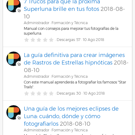
7 Trucos para que la próxima
(
e
s
s
Superluna brille en tus fotos
2018-08-
)
t
r
10
e
Administrador
Formación y Técnica
l
l
Manual con consejos para mejorar tus fotografías de la
a
superluna.
(
0
Descargas
57
10 Ago 2018
s
,
)
0
0
La guía definitiva para crear imágenes
e
s
de Rastros de Estrellas hipnóticas
2018-
t
r
08-10
e
Administrador
Formación y Técnica
l
l
Con este manual aprenderás a fotografiar los famosos "Star
a
Trails".
(
0
Descargas
30
10 Ago 2018
s
,
)
0
0
Una guía de los mejores eclipses de
e
s
Luna: cuándo, dónde y cómo
t
r
fotografiarlos
2018-08-10
e
Administrador
Formación y Técnica
l