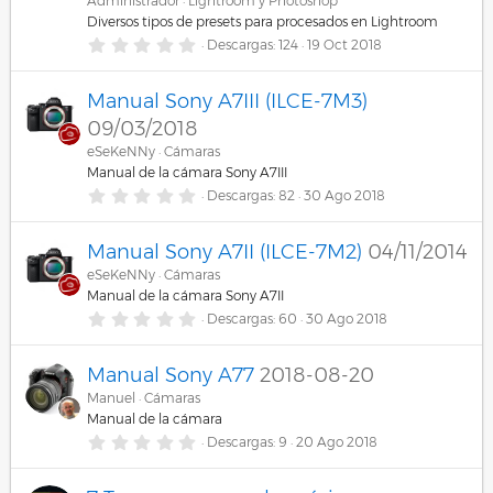
r
Administrador
Lightroom y Photoshop
e
Diversos tipos de presets para procesados en Lightroom
l
0
Descargas
124
19 Oct 2018
l
,
a
0
(
0
s
Manual Sony A7III (ILCE-7M3)
e
)
s
09/03/2018
t
r
eSeKeNNy
Cámaras
e
Manual de la cámara Sony A7III
l
0
Descargas
82
30 Ago 2018
l
,
a
0
(
0
s
Manual Sony A7II (ILCE-7M2)
04/11/2014
e
)
s
eSeKeNNy
Cámaras
t
Manual de la cámara Sony A7II
r
e
0
Descargas
60
30 Ago 2018
l
,
l
0
a
0
Manual Sony A77
2018-08-20
(
e
s
s
Manuel
Cámaras
)
t
Manual de la cámara
r
e
0
Descargas
9
20 Ago 2018
l
,
l
0
a
0