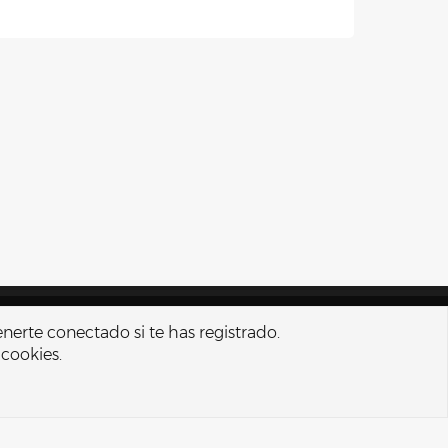
nos y reglas
Política de privacidad
Ayuda
Portal
R
enerte conectado si te has registrado.
S
 cookies.
S