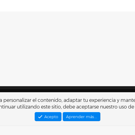
Contactarnos
Térmi
r a personalizar el contenido, adaptar tu experiencia y mant
tinuar utilizando este sitio, debe aceptarse nuestro uso de
®
Community platform by XenForo
© 2010-2026 XenForo Ltd.
Traducido por
XenFacil.com
. © 2010-2019
Acepto
Aprender más.…