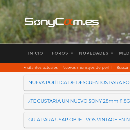
INICIO
FOROS
NOVEDADES
MED
Visitantes actuales
Nuevos mensajes de perfil
Buscar 
NUEVA POLÍTICA DE DESCUENTOS PARA F
¿TE GUSTARÍA UN NUEVO SONY 28mm f1.8G
GUIA PARA USAR OBJETIVOS VINTAGE EN 