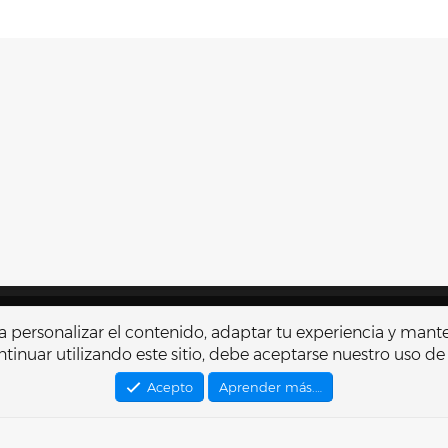
Contactarnos
Térmi
r a personalizar el contenido, adaptar tu experiencia y mant
tinuar utilizando este sitio, debe aceptarse nuestro uso de
®
Community platform by XenForo
© 2010-2026 XenForo Ltd.
Traducido por
XenFacil.com
. © 2010-2019
Acepto
Aprender más.…