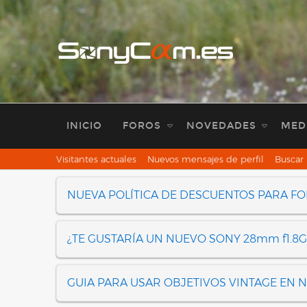
INICIO
FOROS
NOVEDADES
MED
Visitantes actuales
Nuevos mensajes de perfil
Buscar 
NUEVA POLÍTICA DE DESCUENTOS PARA F
¿TE GUSTARÍA UN NUEVO SONY 28mm f1.8G
GUIA PARA USAR OBJETIVOS VINTAGE EN 