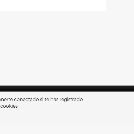
nos y reglas
Política de privacidad
Ayuda
Portal
R
enerte conectado si te has registrado.
S
 cookies.
S