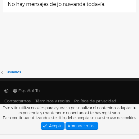
No hay mensajes de jb.nuwanda todavía.
Usuarios
Español Tu
Contactarnos
Términos y reglas
Política de privacidad
Ayuda
Portal
R
Este sitio utiliza cookies para ayudar a personalizar el contenido, adaptar tu
S
experiencia y mantenerte conectado si te has registrado.
S
®
Para continuar utilizando este sitio, debe aceptarse nuestro uso de cookies.
Community platform by XenForo
© 2010-2026 XenForo Ltd.
Traducido por
XenFacil.com
. © 2010-2019
Acepto
Aprender más.…