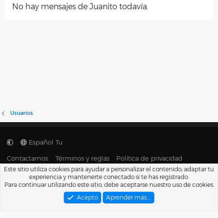
No hay mensajes de Juanito todavía.
Usuarios
Español Tu
Contactarnos
Términos y reglas
Política de privacidad
Ayuda
Portal
R
Este sitio utiliza cookies para ayudar a personalizar el contenido, adaptar tu
S
experiencia y mantenerte conectado si te has registrado.
S
®
Para continuar utilizando este sitio, debe aceptarse nuestro uso de cookies.
Community platform by XenForo
© 2010-2026 XenForo Ltd.
Traducido por
XenFacil.com
. © 2010-2019
Acepto
Aprender más.…