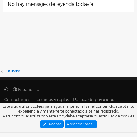
No hay mensajes de leyenda todavía.
Usuarios
Español Tu
Contactarnos
Términos y reglas
Política de privacidad
Ayuda
Portal
R
Este sitio utiliza cookies para ayudar a personalizar el contenido, adaptar tu
S
experiencia y mantenerte conectado si te has registrado.
S
®
Para continuar utilizando este sitio, debe aceptarse nuestro uso de cookies.
Community platform by XenForo
© 2010-2026 XenForo Ltd.
Traducido por
XenFacil.com
. © 2010-2019
Acepto
Aprender más.…