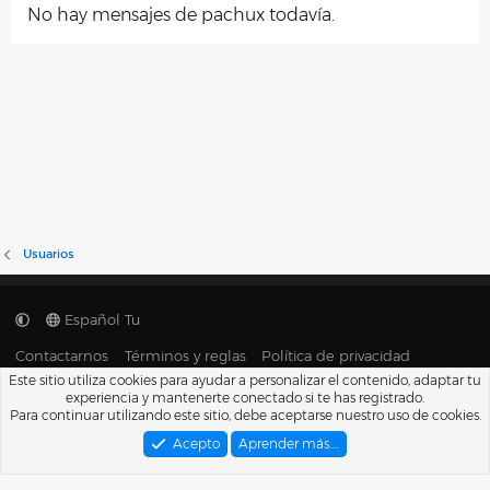
No hay mensajes de pachux todavía.
Usuarios
Español Tu
Contactarnos
Términos y reglas
Política de privacidad
Ayuda
Portal
R
Este sitio utiliza cookies para ayudar a personalizar el contenido, adaptar tu
S
experiencia y mantenerte conectado si te has registrado.
S
®
Para continuar utilizando este sitio, debe aceptarse nuestro uso de cookies.
Community platform by XenForo
© 2010-2026 XenForo Ltd.
Traducido por
XenFacil.com
. © 2010-2019
Acepto
Aprender más.…