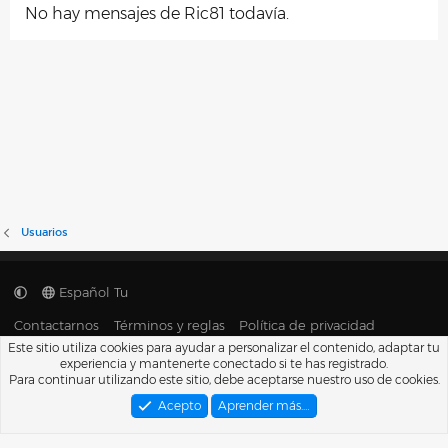
No hay mensajes de Ric81 todavía.
Usuarios
Español Tu
Contactarnos
Términos y reglas
Política de privacidad
Ayuda
Portal
R
Este sitio utiliza cookies para ayudar a personalizar el contenido, adaptar tu
S
experiencia y mantenerte conectado si te has registrado.
S
®
Para continuar utilizando este sitio, debe aceptarse nuestro uso de cookies.
Community platform by XenForo
© 2010-2026 XenForo Ltd.
Traducido por
XenFacil.com
. © 2010-2019
Acepto
Aprender más.…