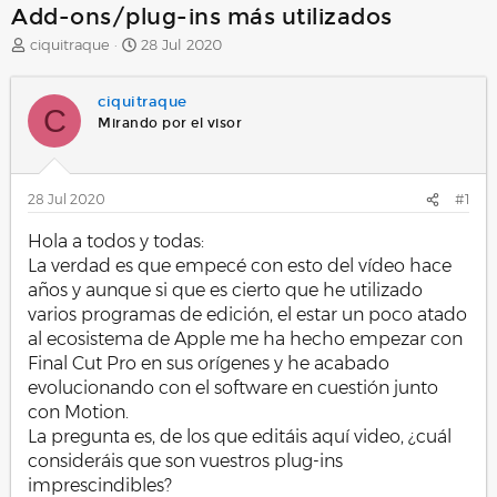
Add-ons/plug-ins más utilizados
A
F
ciquitraque
28 Jul 2020
u
e
t
c
ciquitraque
o
h
C
r
a
Mirando por el visor
d
e
i
28 Jul 2020
#1
n
i
Hola a todos y todas:
c
i
La verdad es que empecé con esto del vídeo hace
o
años y aunque si que es cierto que he utilizado
varios programas de edición, el estar un poco atado
al ecosistema de Apple me ha hecho empezar con
Final Cut Pro en sus orígenes y he acabado
evolucionando con el software en cuestión junto
con Motion.
La pregunta es, de los que editáis aquí video, ¿cuál
consideráis que son vuestros plug-ins
imprescindibles?