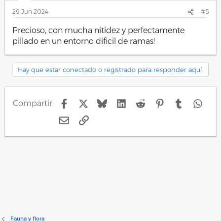
e
s
29 Jun 2024
#5
:
Precioso, con mucha nitidez y perfectamente
pillado en un entorno dificil de ramas!
Hay que estar conectado o registrado para responder aquí.
Facebook
X
Bluesky
LinkedIn
Reddit
Pinterest
Tumblr
Wha
Compartir:
E-mail
Enlace
Fauna y flora