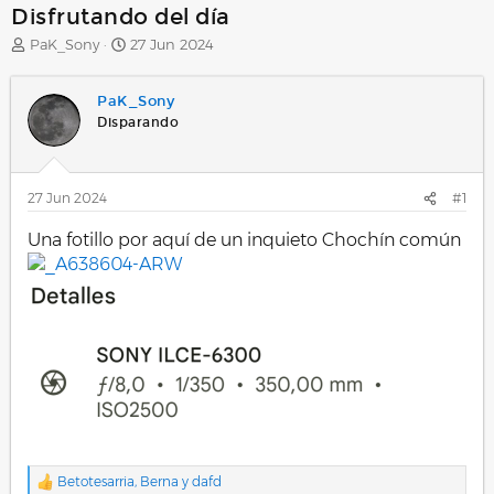
Disfrutando del día
A
F
PaK_Sony
27 Jun 2024
u
e
t
c
PaK_Sony
o
h
r
a
Disparando
d
e
i
27 Jun 2024
#1
n
i
Una fotillo por aquí de un inquieto Chochín común
c
i
_A638604-ARW
o
Betotesarria
,
Berna
y
dafd
R