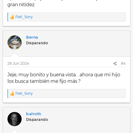
gran nitidez.
PaK_Sony
R
e
a
c
Berna
c
i
Disparando
o
n
e
s
28 Jun 2024
#4
:
Jeje, muy bonito y buena vista... ahora que mi hijo
los busca también me fijo más ?
PaK_Sony
R
e
a
c
balroth
c
i
Disparando
o
n