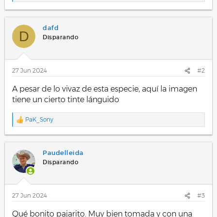
e
a
c
dafd
c
D
i
Disparando
o
n
e
s
27 Jun 2024
#2
:
A pesar de lo vivaz de esta especie, aquí la imagen
tiene un cierto tinte lánguido
PaK_Sony
R
e
a
c
Paudelleida
c
i
Disparando
o
n
e
s
27 Jun 2024
#3
:
Qué bonito pajarito. Muy bien tomada y con una