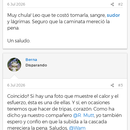
s
6 Jul 2026
#2
:
Muy chula! Leo que te costó tomarla, sangre,
sudor
y lágrimas. Seguro que la caminata mereció la
pena.
Un saludo.
Berna
Disparando
6 Jul 2026
#3
Coincido!! Si hay una foto que muestre el calor y el
esfuerzo, ésta es una de ellas. Y sí, en ocasiones
tenemos que hacer de tripas, corazón. Como ha
dicho ya nuestro compañero
@R. Mutt
, yo también
espero y confío en que la subida a la cascada
mereciera la pena. Saludos,
@Wam