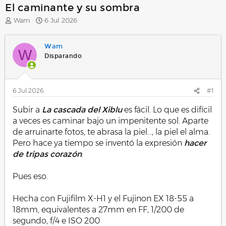
El caminante y su sombra
A
F
Wam
6 Jul 2026
u
e
t
c
Wam
o
h
W
r
a
Disparando
d
e
i
6 Jul 2026
#1
n
i
Subir a
La cascada del Xiblu
es fácil. Lo que es difícil
c
i
a veces es caminar bajo un impenitente sol. Aparte
o
de arruinarte fotos, te abrasa la piel..., la piel el alma.
Pero hace ya tiempo se inventó la expresión
hacer
de tripas corazón
.
Pues eso.
Hecha con Fujifilm X-H1 y el Fujinon EX 18-55 a
18mm, equivalentes a 27mm en FF, 1/200 de
segundo, f/4 e ISO 200