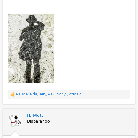
Paudelleida
,
larry
,
PaK_Sony
y otros 2
R
e
a
c
R. Mutt
c
i
Disparando
o
n
e