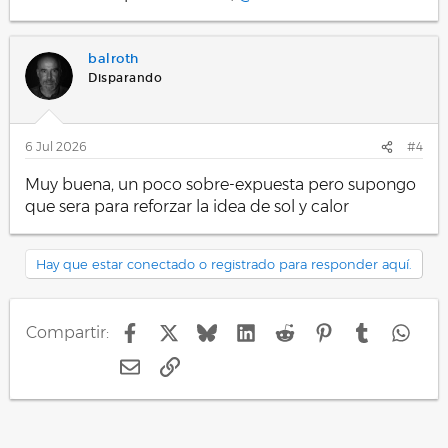
balroth
Disparando
6 Jul 2026
#4
Muy buena, un poco sobre-expuesta pero supongo
que sera para reforzar la idea de sol y calor
Hay que estar conectado o registrado para responder aquí.
Facebook
X
Bluesky
LinkedIn
Reddit
Pinterest
Tumblr
Wha
Compartir:
E-mail
Enlace