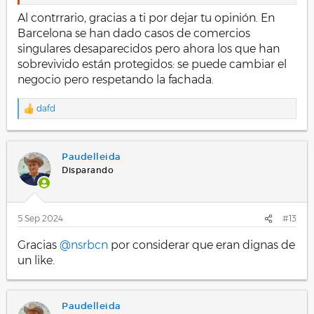
Al contrrario, gracias a ti por dejar tu opinión. En
Barcelona se han dado casos de comercios
singulares desaparecidos pero ahora los que han
sobrevivido están protegidos: se puede cambiar el
negocio pero respetando la fachada.
dafd
R
e
a
c
Paudelleida
c
i
Disparando
o
n
e
s
5 Sep 2024
#13
:
Gracias
@nsrbcn
por considerar que eran dignas de
un like.
Paudelleida