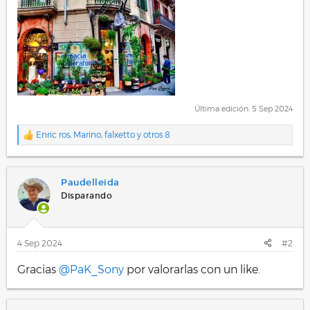
Última edición:
5 Sep 2024
Enric ros
,
Marino
,
falxetto
y otros 8
R
e
a
c
Paudelleida
c
i
Disparando
o
n
e
s
4 Sep 2024
#2
:
Gracias
@PaK_Sony
por valorarlas con un like.