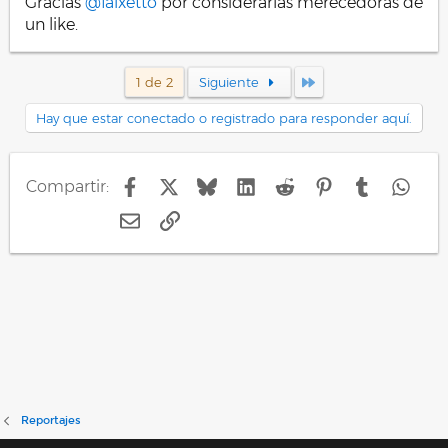
Gracias
@falxetto
por considerarlas merecedoras de
un like.
Último
1 de 2
Siguiente
Hay que estar conectado o registrado para responder aquí.
Facebook
X
Bluesky
LinkedIn
Reddit
Pinterest
Tumblr
Wha
Compartir:
E-mail
Enlace
Reportajes