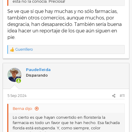
esta no la conocía. Preciosa!
Se ve que sí que hay muchas y no sólo farmacias,
también otros comercios, aunque muchos, por
desgracia, han desaparecido. También sería buena
idea hacer un reportaje de los que aún siguen en
pie.
Guerrillero
R
e
a
c
Paudelleida
c
i
Disparando
o
n
e
s
5 Sep 2024
#11
:
Berna dijo:
Lo cierto es que hayan convertido en floristería la
farmacia es todo un favor que te han hecho. Esa fachada
florida está estupenda. Y, como siempre, color