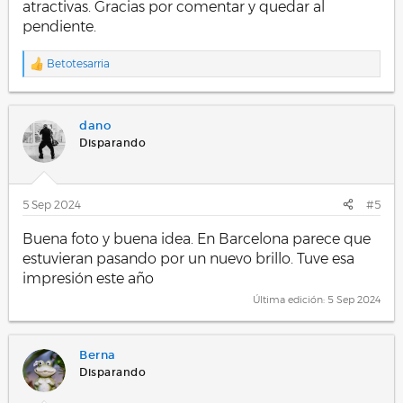
atractivas. Gracias por comentar y quedar al
pendiente.
Betotesarria
R
e
a
c
dano
c
i
Disparando
o
n
e
s
5 Sep 2024
#5
:
Buena foto y buena idea. En Barcelona parece que
estuvieran pasando por un nuevo brillo. Tuve esa
impresión este año
Última edición:
5 Sep 2024
Berna
Disparando