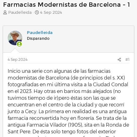
Farmacias Modernistas de Barcelona - 1
A
F
Paudelleida
4 Sep 2024
u
e
t
c
o
h
Paudelleida
r
a
Disparando
d
e
i
n
4 Sep 2024
#1
i
c
Inicio una serie con algunas de las farmacias
i
modernistas de Barcelona (de principios del s. XX)
o
fotografiadas en mi última visita a la Ciudad Condal
en el 2023. Hay otras en barrios más alejados (no
tuvimos tiempo de ir)pero éstas son las que se
encuentran en el centro de la ciudad y que recorrí
junto a Cecy. La primera en realidad es una antigua
farmacia reconvertida hoy en florería. Se trata de la
antigua Farmacia Vilador (1905), sita en la Ronda de
Sant Pere. De ésta solo tengo fotos del exterior