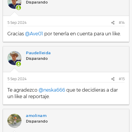
Disparando
5 Sep 2024
#14
Gracias
@Ave01
por tenerla en cuenta para un like.
Paudelleida
Disparando
5 Sep 2024
#15
Te agradezco
@neska666
que te decidieras a dar
un like al reportaje.
amolinam
Disparando