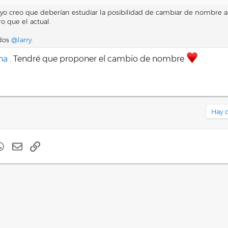
 yo creo que deberían estudiar la posibilidad de cambiar de nombre a
o que el actual.
udos
@larry
.
na
. Tendré que proponer el cambio de nombre
Hay q
t
mblr
WhatsApp
E-mail
Enlace