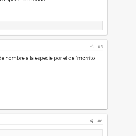
#5
de nombre a la especie por el de "morrito
#6