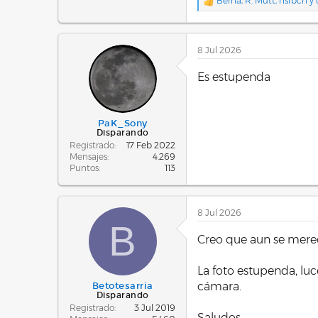
Berna
,
R. Mutt
,
nsrbcn
y 
R
e
a
c
8 Jul 2026
c
i
o
Es estupenda
n
e
s
:
PaK_Sony
Disparando
Registrado
17 Feb 2022
Mensajes
4.269
Puntos
113
8 Jul 2026
B
Creo que aun se mere
La foto estupenda, luc
cámara.
Betotesarria
Disparando
Registrado
3 Jul 2019
Saludos