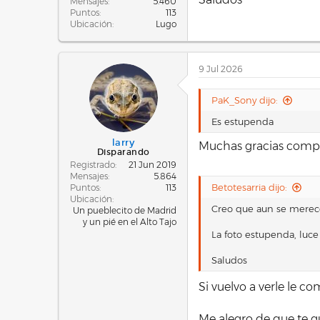
Mensajes
5.460
Puntos
113
Ubicación
Lugo
9 Jul 2026
PaK_Sony dijo:
Es estupenda
larry
Muchas gracias compi
Disparando
Registrado
21 Jun 2019
Mensajes
5.864
Betotesarria dijo:
Puntos
113
Ubicación
Creo que aun se merece
Un pueblecito de Madrid
y un pié en el Alto Tajo
La foto estupenda, luce
Saludos
Si vuelvo a verle le c
Me alegro de que te gu