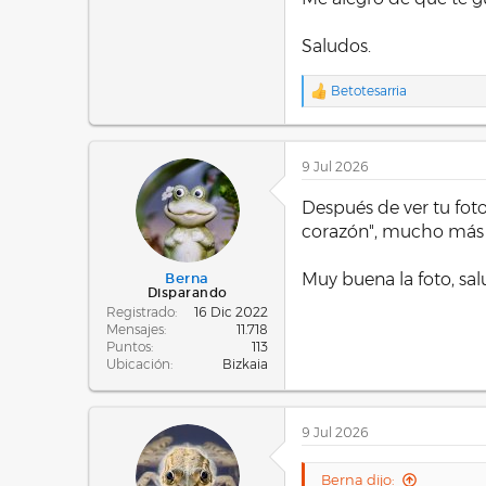
Saludos.
Betotesarria
R
e
a
c
9 Jul 2026
c
i
o
Después de ver tu foto
n
corazón", mucho más re
e
s
:
Muy buena la foto, sa
Berna
Disparando
Registrado
16 Dic 2022
Mensajes
11.718
Puntos
113
Ubicación
Bizkaia
9 Jul 2026
Berna dijo: