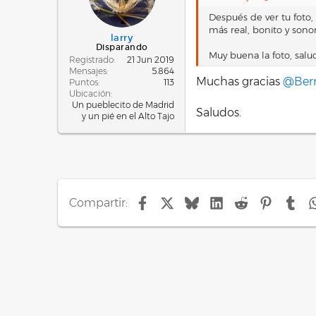
Después de ver tu foto,
más real, bonito y sonor
larry
Disparando
Muy buena la foto, sal
Registrado
21 Jun 2019
Mensajes
5.864
Muchas gracias
@Ber
Puntos
113
Ubicación
Un pueblecito de Madrid
Saludos.
y un pié en el Alto Tajo
Facebook
X
Bluesky
LinkedIn
Reddit
Pinteres
Tu
Compartir: