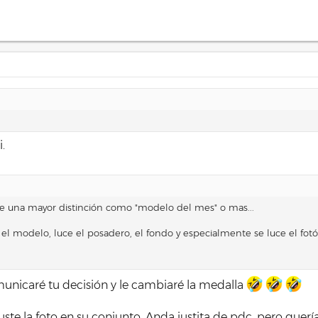
.
 una mayor distinción como "modelo del mes" o mas...
 el modelo, luce el posadero, el fondo y especialmente se luce el fo
omunicaré tu decisión y le cambiaré la medalla
ste la foto en su conjunto. Anda justita de pdc, pero querí