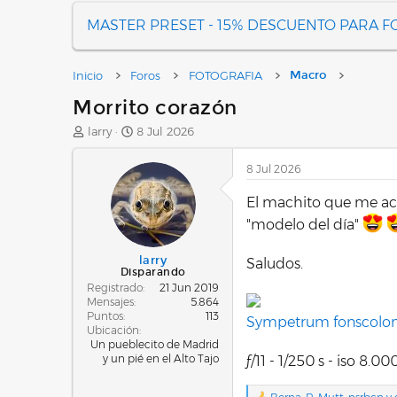
MASTER PRESET - 15% DESCUENTO PARA 
Inicio
Foros
FOTOGRAFIA
Macro
Morrito corazón
A
F
larry
8 Jul 2026
u
e
t
c
8 Jul 2026
o
h
r
a
El machito que me aco
d
"modelo del día"
e
i
n
larry
Saludos.
Disparando
i
Registrado
21 Jun 2019
c
Mensajes
5.864
i
Puntos
113
Sympetrum fonscolom
o
Ubicación
Un pueblecito de Madrid
y un pié en el Alto Tajo
ƒ/11 - 1/250 s - iso 