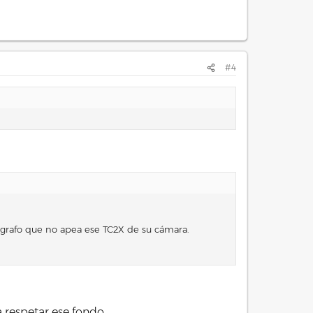
#4
tógrafo que no apea ese TC2X de su cámara.
a respetar ese fondo.