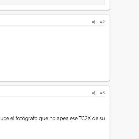
#2
#3
 luce el fotógrafo que no apea ese TC2X de su