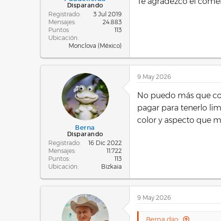
Te agradezco el comen
Disparando
Registrado
3 Jul 2019
Mensajes
24.883
Puntos
113
Ubicación
Monclova (México)
9 May 2026
No puedo más que co
pagar para tenerlo li
color y aspecto que me 
Berna
Disparando
Registrado
16 Dic 2022
Mensajes
11.722
Puntos
113
Ubicación
Bizkaia
9 May 2026
Berna dijo: