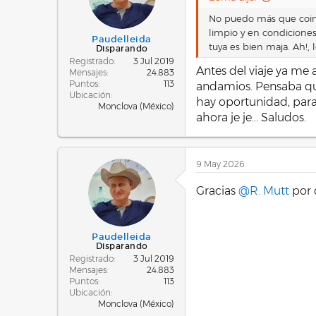
No puedo más que coin
limpio y en condiciones
Paudelleida
tuya es bien maja. Ah!, l
Disparando
Registrado
3 Jul 2019
Antes del viaje ya me 
Mensajes
24.883
Puntos
113
andamios. Pensaba que
Ubicación
hay oportunidad, para 
Monclova (México)
ahora je je... Saludos.
9 May 2026
Gracias
@R. Mutt
por d
Paudelleida
Disparando
Registrado
3 Jul 2019
Mensajes
24.883
Puntos
113
Ubicación
Monclova (México)