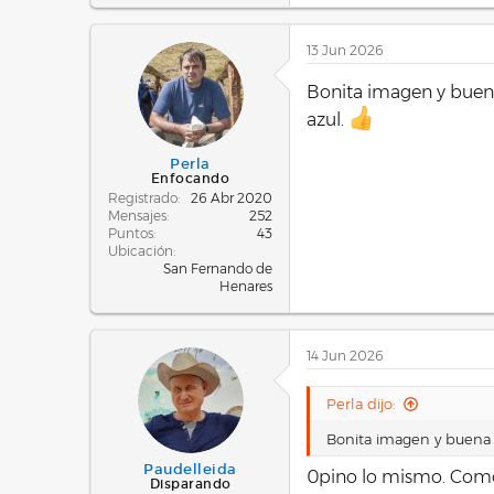
13 Jun 2026
Bonita imagen y buena
azul.
Perla
Enfocando
Registrado
26 Abr 2020
Mensajes
252
Puntos
43
Ubicación
San Fernando de
Henares
14 Jun 2026
Perla dijo:
Bonita imagen y buena v
Paudelleida
0pino lo mismo. Como 
Disparando