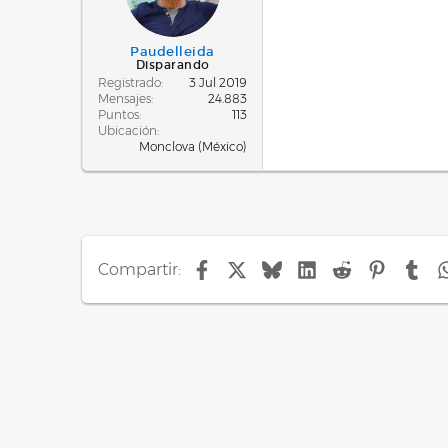
Paudelleida
Disparando
Registrado
3 Jul 2019
Mensajes
24.883
Puntos
113
Ubicación
Monclova (México)
Facebook
X
Bluesky
LinkedIn
Reddit
Pinteres
Tu
Compartir: