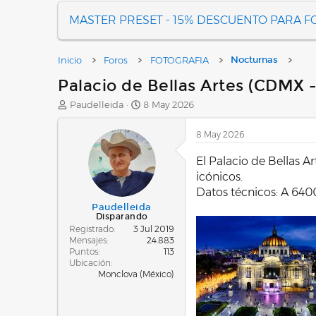
MASTER PRESET - 15% DESCUENTO PARA 
Inicio
Foros
FOTOGRAFIA
Nocturnas
Palacio de Bellas Artes (CDMX - 
A
F
Paudelleida
8 May 2026
u
e
t
c
8 May 2026
o
h
r
a
El Palacio de Bellas A
d
icónicos.
e
Datos técnicos: A 6400
i
n
Paudelleida
Disparando
i
Registrado
3 Jul 2019
c
Mensajes
24.883
i
Puntos
113
o
Ubicación
Monclova (México)