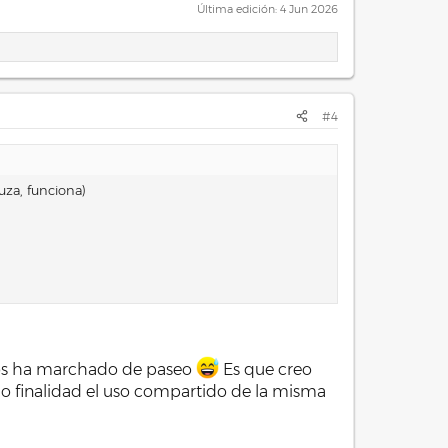
Última edición:
4 Jun 2026
#4
za, funciona)
 os ha marchado de paseo
Es que creo
mo finalidad el uso compartido de la misma