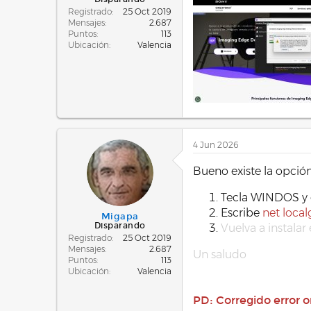
Registrado
25 Oct 2019
Mensajes
2.687
Puntos
113
Ubicación
Valencia
4 Jun 2026
Bueno existe la opci
Tecla WINDOS y 
Escribe
net loca
Migapa
Disparando
Vuelva a instalar
Registrado
25 Oct 2019
Mensajes
2.687
Un saludo
Puntos
113
Ubicación
Valencia
PD: Corregido error o