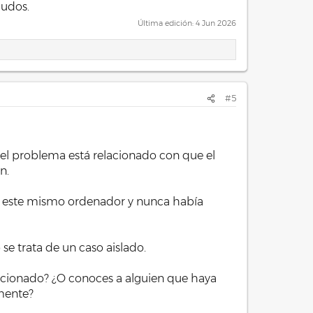
ludos.
Última edición:
4 Jun 2026
#5
 el problema está relacionado con que el
n.
en este mismo ordenador y nunca había
se trata de un caso aislado.
ncionado? ¿O conoces a alguien que haya
mente?