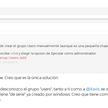
 de crear el grupo Users manualmente (aunque es una pequeña chapu
escribe
cmd
y elegir la opcion de Ejecutar como administrador
group Ussers /add
 el programa.
. Creo que es la única solución.
desconozco el grupo "users", tanto a ti como a
@Xavis
, se
iene "de serie" ya creado por windows. Creo que tiene co
.