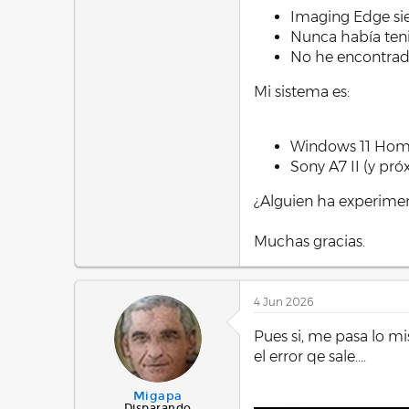
Imaging Edge si
Nunca había teni
No he encontrado
Mi sistema es:
Windows 11 Hom
Sony A7 II (y pr
¿Alguien ha experime
Muchas gracias.
4 Jun 2026
Pues si, me pasa lo m
el error qe sale....
Migapa
Disparando