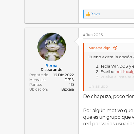
Xavis
R
e
a
c
4 Jun 2026
c
i
o
Migapa dijo:
n
e
Bueno existe la opción
s
:
Berna
Tecla WINDOS y 
Disparando
Escribe
net local
Registrado
16 Dic 2022
Vuelva a instalar
Mensajes
11.718
Puntos
113
Un saludo
Ubicación
Bizkaia
De chapuza, poco tiene
Por algún motivo que 
que es un grupo que v
red por varios usuarios