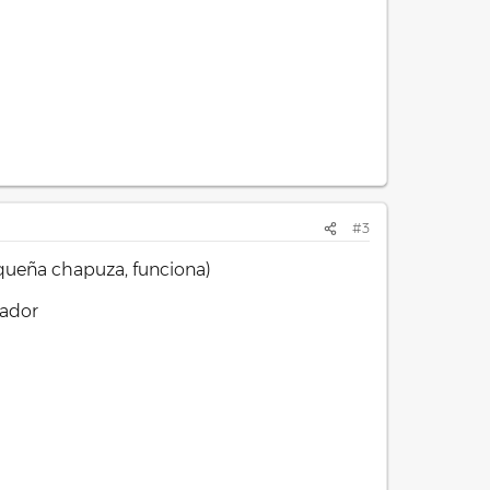
#3
queña chapuza, funciona)
rador