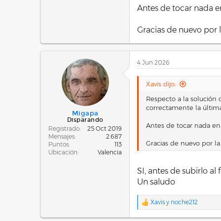
Antes de tocar nada e
Gracias de nuevo por 
4 Jun 2026
Xavis dijo:
Respecto a la solución
correctamente la últi
Migapa
Disparando
Antes de tocar nada en
Registrado
25 Oct 2019
Mensajes
2.687
Gracias de nuevo por la
Puntos
113
Ubicación
Valencia
SI, antes de subirlo a
Un saludo
Xavis
y
noche212
R
e