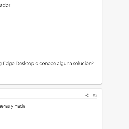
ador.
g Edge Desktop o conoce alguna solución?
#2
neras y nada