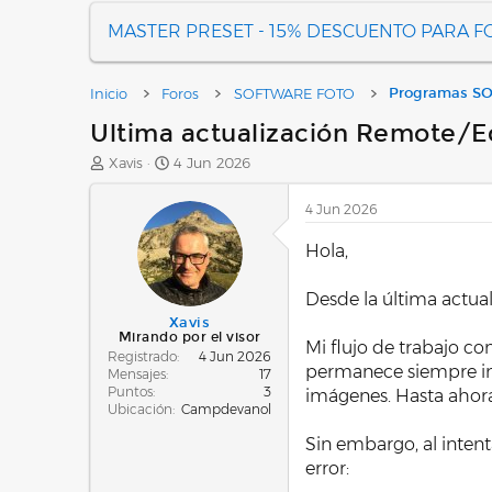
MASTER PRESET - 15% DESCUENTO PARA 
Inicio
Foros
SOFTWARE FOTO
Programas S
Ultima actualización Remote/E
A
F
Xavis
4 Jun 2026
u
e
t
c
4 Jun 2026
o
h
r
a
Hola,
d
e
Desde la última actu
i
n
Xavis
Mirando por el visor
i
Mi flujo de trabajo co
Registrado
4 Jun 2026
c
permanece siempre ins
Mensajes
17
i
Puntos
3
imágenes. Hasta ahora
o
Ubicación
Campdevanol
Sin embargo, al intenta
error: