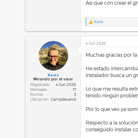
Así que con crear el g
Xavis
R
e
a
c
4 Jun 2026
c
i
o
Muchas gracias por la
n
e
He estado intercambia
s
:
instalador busca un gr
Xavis
Mirando por el visor
Registrado
4 Jun 2026
Lo que me resulta ext
Mensajes
17
Puntos
3
tenido ningún problem
Ubicación
Campdevanol
Por lo que veo ya somo
Respecto a la solució
conseguido instalar 