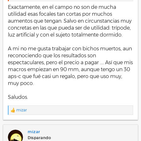
controlado"
Exactamente, en el campo no son de mucha
(Más que para usar directamente en la naturaleza sin
utilidad esas focales tan cortas por muchos
trípode ni iluminación artificial...)
aumentos que tengan. Salvo en circunstancias muy
concretas en las que pueda ser de utilidad: trípode,
¿Alguien tiene experiencia con este tipo de objetivos?
luz artificial y con el sujeto totalmente dormido.
A mi no me gusta trabajar con bichos muertos, aun
reconociendo que los resultados son
espectaculares, pero el precio a pagar .... Así que mis
macros empiezan en 90 mm, aunque tengo un 30
aps-c que fué casi un regalo, pero que uso muy,
muy poco.
Saludos.
mizar
R
e
a
c
mizar
c
i
Disparando