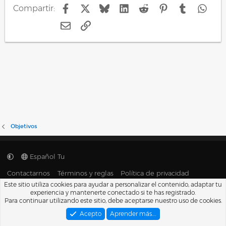
Facebook
X
Bluesky
LinkedIn
Reddit
Pinterest
Tumblr
Wha
Compartir:
E-mail
Enlace
Objetivos
Español Tu
Contactarnos
Términos y reglas
Política de privacidad
Ayuda
Portal
R
Este sitio utiliza cookies para ayudar a personalizar el contenido, adaptar tu
S
experiencia y mantenerte conectado si te has registrado.
S
®
Para continuar utilizando este sitio, debe aceptarse nuestro uso de cookies.
Community platform by XenForo
© 2010-2026 XenForo Ltd.
Traducido por
XenFacil.com
. © 2010-2019
Acepto
Aprender más.…