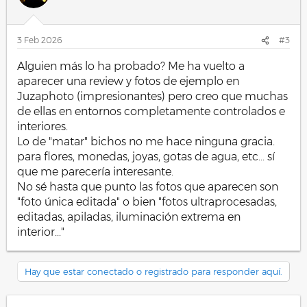
o
n
e
s
3 Feb 2026
#3
:
Alguien más lo ha probado? Me ha vuelto a
aparecer una review y fotos de ejemplo en
Juzaphoto (impresionantes) pero creo que muchas
de ellas en entornos completamente controlados e
interiores.
Lo de "matar" bichos no me hace ninguna gracia.
para flores, monedas, joyas, gotas de agua, etc... sí
que me parecería interesante.
No sé hasta que punto las fotos que aparecen son
"foto única editada" o bien "fotos ultraprocesadas,
editadas, apiladas, iluminación extrema en
interior..."
Hay que estar conectado o registrado para responder aquí.