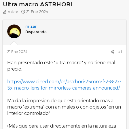
Ultra macro ASTRHORI
A
F
mizar
21 Ene 2024
u
e
t
c
mizar
o
h
r
a
Disparando
d
e
i
21 Ene 2024
#1
n
i
Han presentado este "ultra macro" y no tiene mal
c
i
precio.
o
https://www.cined.com/es/astrhori-25mm-f-2-8-2x-
5x-macro-lens-for-mirrorless-cameras-announced/
Ma da la impresión de que está orientado más a
macro "extrema" con animales o con objetos "en un
interior controlado"
(Más que para usar directamente en la naturaleza