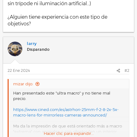
sin trípode ni iluminación artificial...)
¿Alguien tiene experiencia con este tipo de
objetivos?
larry
Disparando
22 Ene 2024
#2
mizar dijo:
Han presentado este "ultra macro" y no tiene mal
precio.
https://www.cined.com/es/astrhori-25mm-f-2-8-2x-5x-
macro-lens-for-mirrorless-cameras-announced/
Ma da la impresión de que está orientado más a macro
"extrema" con animales o con objetos "en un interior
Hacer clic para expandir...