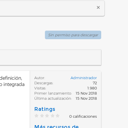
Sin permiso para descargar
efinición,
Autor
Administrador
Descargas
72
o integrada
Visitas
1.980
Primer lanzamiento
15 Nov 2018
Última actualización
15 Nov 2018
Ratings
0
0 calificaciones
,
0
0
Más recursos de