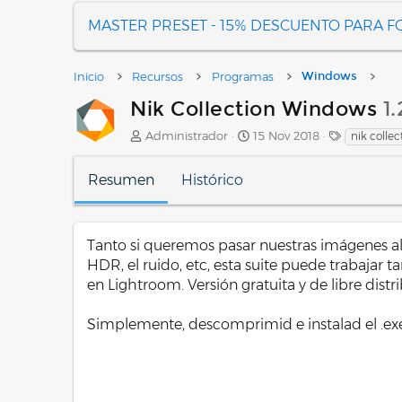
MASTER PRESET - 15% DESCUENTO PARA 
Inicio
Recursos
Programas
Windows
Nik Collection Windows
1.
A
F
E
Administrador
15 Nov 2018
nik collec
u
e
t
t
c
i
Resumen
Histórico
o
h
q
r
a
u
d
e
e
t
Tanto si queremos pasar nuestras imágenes al 
c
a
HDR, el ruido, etc, esta suite puede trabaja
r
s
e
en Lightroom. Versión gratuita y de libre distr
a
c
Simplemente, descomprimid e instalad el .ex
i
ó
n