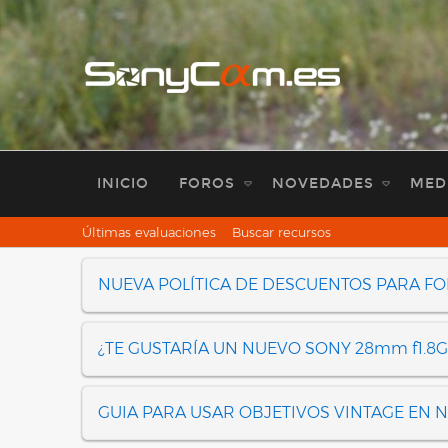
INICIO
FOROS
NOVEDADES
MED
Últimas evaluaciones
Buscar recursos
NUEVA POLÍTICA DE DESCUENTOS PARA F
¿TE GUSTARÍA UN NUEVO SONY 28mm f1.8G
GUIA PARA USAR OBJETIVOS VINTAGE EN 