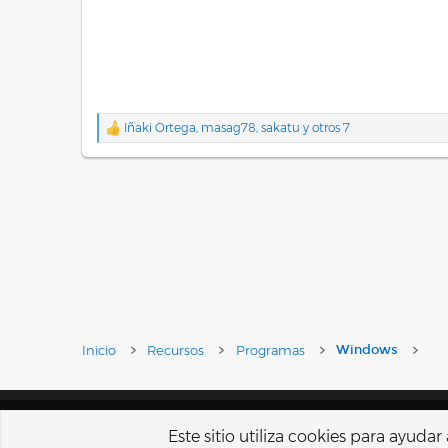
Iñaki Ortega
,
masag78
,
sakatu
y otros 7
R
e
a
c
c
i
o
n
e
s
:
Inicio
Recursos
Programas
Windows
Español Tu
Este sitio utiliza cookies para ayuda