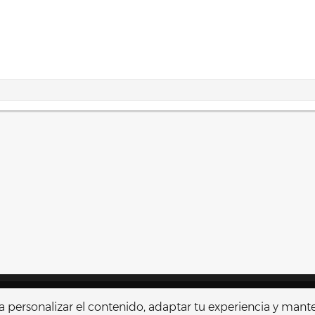
Contactarnos
Térmi
r a personalizar el contenido, adaptar tu experiencia y mant