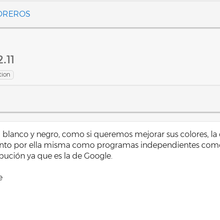
FOREROS
2.11
tion
blanco y negro, como si queremos mejorar sus colores, la d
r tanto por ella misma como programas independientes com
ibución ya que es la de Google.
e