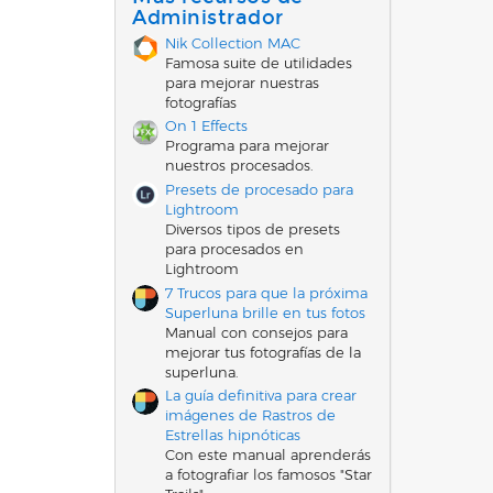
e
Administrador
s
t
Nik Collection MAC
r
e
Famosa suite de utilidades
l
para mejorar nuestras
l
a
fotografías
(
s
On 1 Effects
)
Programa para mejorar
nuestros procesados.
Presets de procesado para
Lightroom
Diversos tipos de presets
para procesados en
Lightroom
7 Trucos para que la próxima
Superluna brille en tus fotos
Manual con consejos para
mejorar tus fotografías de la
superluna.
La guía definitiva para crear
imágenes de Rastros de
Estrellas hipnóticas
Con este manual aprenderás
a fotografiar los famosos "Star