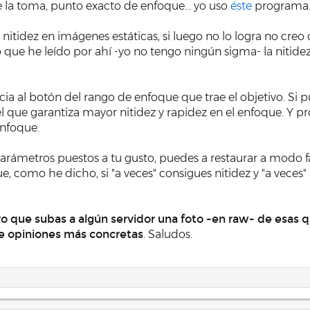
 la toma, punto exacto de enfoque... yo uso
éste
programa. 
e nitidez en imágenes estáticas, si luego no lo logra no cre
o que he leído por ahí -yo no tengo ningún sigma- la nitide
 al botón del rango de enfoque que trae el objetivo. Si p
s el que garantiza mayor nitidez y rapidez en el enfoque. Y 
enfoque.
arámetros puestos a tu gusto, puedes a restaurar a modo fá
ue, como he dicho, si "a veces" consigues nitidez y "a veces"
ro que subas a algún servidor una foto -en raw- de esas
e opiniones más concretas
. Saludos.