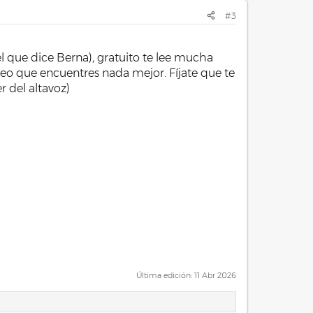
#3
l que dice Berna), gratuito te lee mucha
creo que encuentres nada mejor. Fíjate que te
r del altavoz)
Última edición:
11 Abr 2026