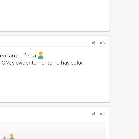
#6
veo tan perfecta
8 GM, y evidentemente no hay color
#7
fecta