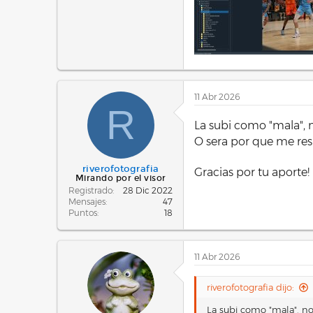
11 Abr 2026
R
La subi como "mala", n
O sera por que me res
riverofotografia
Gracias por tu aporte!
Mirando por el visor
Registrado
28 Dic 2022
Mensajes
47
Puntos
18
11 Abr 2026
riverofotografia dijo:
La subi como "mala", no