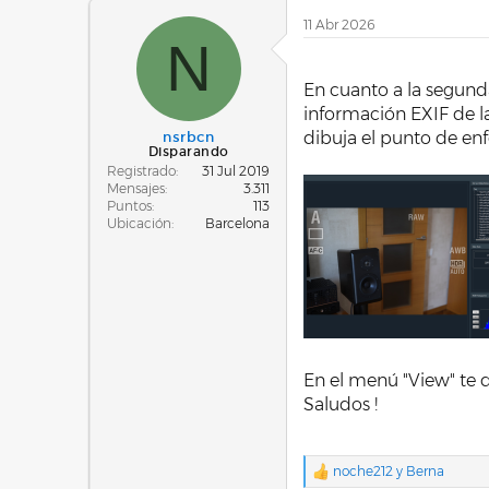
c
11 Abr 2026
c
N
i
o
.
n
En cuanto a la segund
e
información EXIF de la
s
:
dibuja el punto de enf
nsrbcn
Disparando
Registrado
31 Jul 2019
Mensajes
3.311
Puntos
113
Ubicación
Barcelona
En el menú "View" te d
Saludos !
noche212
y
Berna
R