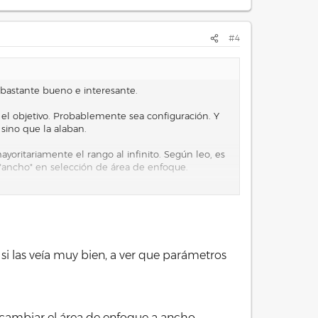
#4
bastante bueno e interesante.
r el objetivo. Probablemente sea configuración. Y
sino que la alaban.
oritariamente el rango al infinito. Según leo, es
 "ancho" en selección de área de enfoque.
cambiar nada, probar a ver qué tal va el enfoque.
etivo no tiene ningún problema.
en para que los compañeros podamos verla y darte
si las veía muy bien, a ver que parámetros
 cambiar el área de enfoque a ancho.