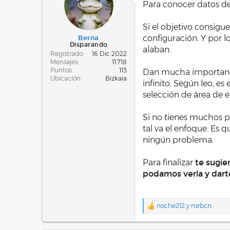
Para conocer datos de
Si el objetivo consigu
configuración. Y por l
Berna
Disparando
alaban.
Registrado
16 Dic 2022
Mensajes
11.718
Puntos
113
Dan mucha importancia
Ubicación
Bizkaia
infinito. Según leo, e
selección de área de 
Si no tienes muchos p
tal va el enfoque. Es q
ningún problema.
Para finalizar
te sugie
podamos verla y dart
noche212
y
nsrbcn
R
e
a