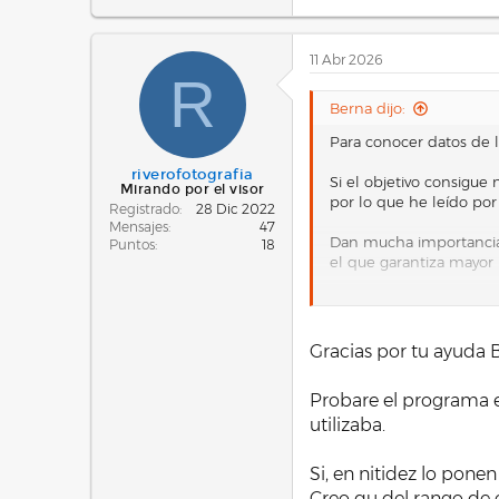
e
a
c
11 Abr 2026
c
R
i
o
Berna dijo:
n
e
Para conocer datos de 
s
:
riverofotografia
Si el objetivo consigue
Mirando por el visor
por lo que he leído por
Registrado
28 Dic 2022
Mensajes
47
Dan mucha importancia a
Puntos
18
el que garantiza mayor 
Si no tienes muchos par
Es que, como he dicho, 
Gracias por tu ayuda 
Para finalizar te sugie
opiniones más concreta
Probare el programa es
utilizaba.
Si, en nitidez lo pone
Creo qu del rango de e