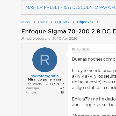
MASTER PRESET - 15% DESCUENTO PARA 
Inicio
Foros
EQUIPO
Objetivos
Enfoque Sigma 70-200 2.8 DG 
A
F
riverofotografia
10 Abr 2026
u
e
t
c
10 Abr 2026
o
h
R
r
a
Buenas noches compañ
d
e
Estoy teniendo unos p
i
n
a7IV y a7V, y los resu
riverofotografia
Mirando por el visor
i
de baloncesto) es un 
Registrado
28 Dic 2022
c
a algo estático la nit
Mensajes
47
i
Puntos
18
o
En la a7V me he dado 
aun si sigue sin ser bu