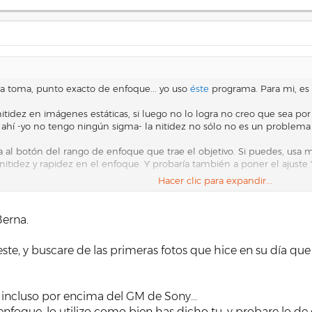
la toma, punto exacto de enfoque... yo uso
éste
programa. Para mi, es 
 nitidez en imágenes estáticas, si luego no lo logra no creo que sea po
 ahí -yo no tengo ningún sigma- la nitidez no sólo no es un problema 
l botón del rango de enfoque que trae el objetivo. Si puedes, usa may
nitidez y rapidez en el enfoque. Y probaría también a poner el ajuste
Hacer clic para expandir...
ámetros puestos a tu gusto, puedes a restaurar a modo fábrica y, sin 
si "a veces" consigues nitidez y "a veces" no... hace pensar que el obj
Berna.
ro que subas a algún servidor una foto -en raw- de esas que no ves bi
s. Saludos.
te, y buscare de las primeras fotos que hice en su día que 
n incluso por encima del GM de Sony...
nfoque, lo utilizo como bien has dicho tu, y probare lo de