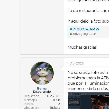
Lo de restaurar la cám
Y aquí dejo la foto sub
A7108714.ARW
drive.google.com
Muchas gracias!
11 Abr 2026
No sé si ésta foto es l
problema para la A7IV
que por la iluminació
menor medida en los j
Berna
Disparando
Registrado
16 Dic 2022
Mensajes
11.718
Puntos
113
Ubicación
Bizkaia