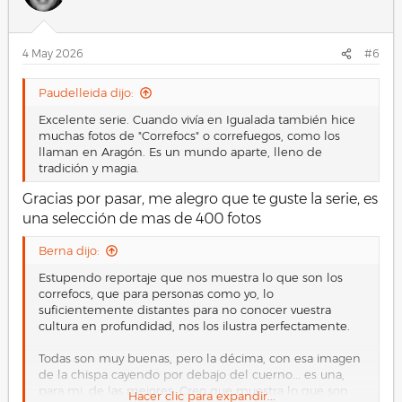
4 May 2026
#6
Paudelleida dijo:
Excelente serie. Cuando vivía en Igualada también hice
muchas fotos de "Correfocs" o correfuegos, como los
llaman en Aragón. Es un mundo aparte, lleno de
tradición y magia.
Gracias por pasar, me alegro que te guste la serie, es
una selección de mas de 400 fotos
Berna dijo:
Estupendo reportaje que nos muestra lo que son los
correfocs, que para personas como yo, lo
suficientemente distantes para no conocer vuestra
cultura en profundidad, nos los ilustra perfectamente.
Todas son muy buenas, pero la décima, con esa imagen
de la chispa cayendo por debajo del cuerno... es una,
para mi, de las mejores. Creo que muestra lo que son
Hacer clic para expandir...