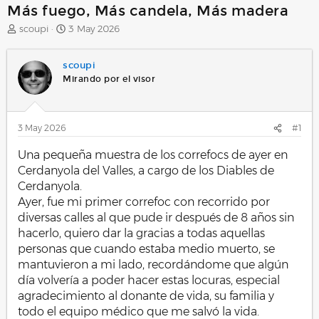
Más fuego, Más candela, Más madera
A
F
scoupi
3 May 2026
u
e
t
c
scoupi
o
h
r
a
Mirando por el visor
d
e
i
3 May 2026
#1
n
i
Una pequeña muestra de los correfocs de ayer en
c
i
Cerdanyola del Valles, a cargo de los Diables de
o
Cerdanyola.
Ayer, fue mi primer correfoc con recorrido por
diversas calles al que pude ir después de 8 años sin
hacerlo, quiero dar la gracias a todas aquellas
personas que cuando estaba medio muerto, se
mantuvieron a mi lado, recordándome que algún
día volvería a poder hacer estas locuras, especial
agradecimiento al donante de vida, su familia y
todo el equipo médico que me salvó la vida.