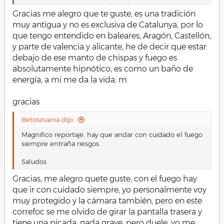
los correfocs, fuego y chispas cayendo hasta que
desaparecen mientras las personas aguantan y disfrutan
Gracias me alegro que te guste, es una tradición
ahí. Probablemente, puedo estar interpretando mal,
muy antigua y no es exclusiva de Catalunya, por lo
pero es lo que mi imaginación me ha traído. La última,
que tengo entendido en baleares, Aragón, Castellón,
con ese par observando, un poquito de lejos, un poquito
y parte de valencia y alicante, he de decir que estar
a distancia, lo que está pasando a su alrededor también
me gusta mucho.
debajo de ese manto de chispas y fuego es
absolutamente hipnótico, es como un baño de
Y como lo has mencionado, sólo decirte que me alegro
energía, a mi me da la vida. m
que puedas volver a disfrutar de tu afición y
recomendarte que andes con ojo, no nos juegue una
gracias
mala pasada el amor y las ganas de la fiesta! salut i
salutacions
Betotesarria dijo:
Magnifico reportaje, hay que andar con cuidado el fuego
siempre entraña riesgos.
Saludos
Gracias, me alegro quete guste, con el fuego hay
que ir con cuidado siempre, yo personalmente voy
muy protegido y la cámara también, pero en este
correfoc se me olvido de girar la pantalla trasera y
tiene una picada, nada grave, pero duele, yo me