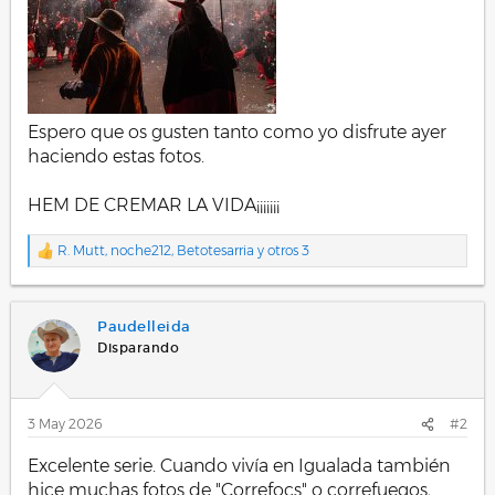
Espero que os gusten tanto como yo disfrute ayer
haciendo estas fotos.
HEM DE CREMAR LA VIDA¡¡¡¡¡¡¡
R. Mutt
,
noche212
,
Betotesarria
y otros 3
R
e
a
c
Paudelleida
c
i
Disparando
o
n
e
s
3 May 2026
#2
:
Excelente serie. Cuando vivía en Igualada también
hice muchas fotos de "Correfocs" o correfuegos,