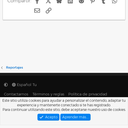
Compartir:
e
s
E-mail
Enlace
:
Reportajes
Español Tu
Contactarnos
Términos y reglas
Política de privacidad
Ayuda
Portal
R
Este sitio utiliza cookies para ayudar a personalizar el contenido, adaptar tu
S
experiencia y mantenerte conectado si te has registrado.
S
®
Para continuar utilizando este sitio, debe aceptarse nuestro uso de cookies.
Community platform by XenForo
© 2010-2026 XenForo Ltd.
Traducido por
XenFacil.com
. © 2010-2019
Acepto
Aprender más.…