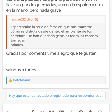
lleve un par de quemadas, una en la espalda y otra
en la mano, pero nada grave
noche212 dijo:
Espectacular la serie de fotos en que nos muestras
cómo se disfruta desde dentro el ambiente de los
correfocs... Te han quedado geniales todas las escenas
tomadas.
saludos.
Gracias por comentar, me alegro que te gusten.
saludos a todos
Betotesarria
R
e
a
c
Hay que estar conectado o registrado para responder aquí.
c
i
o
n
Facebook
X
Bluesky
LinkedIn
Reddit
Pinterest
Tumblr
Wha