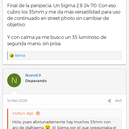
Final de la peripecia: Un Sigma 2.8 24-70. Con eso
cubro los 35mm y me da más versatilidad para uso
de continuado en street photo sin cambiar de
objetivo.
Y con calma ya me busco un 35 luminoso de
segunda mano, sin prisa.
Berna
R
e
a
c
Nuno59
c
N
i
Disparando
o
n
e
s
14 Mar 2026
#43
:
nsrbcn dijo:
Hola, pues afortunadamente hay muchos 35mm con
aro de diafragma
. El Sigma por el que preguntaba el