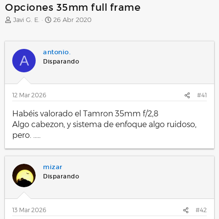
Opciones 35mm full frame
A
F
Javi G. E.
26 Abr 2020
u
e
t
c
o
h
antonio.
r
a
A
Disparando
d
e
i
n
12 Mar 2026
#41
i
c
Habéis valorado el Tamron 35mm f/2,8
i
Algo cabezon, y sistema de enfoque algo ruidoso,
o
pero. .....
mizar
Disparando
13 Mar 2026
#42