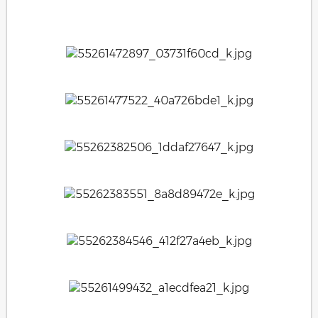
.
.
.
.
.
.