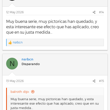
n
e
s
12 May 2026
#14
:
Muy buena serie, muy pictoricas han quedado, y
esta interesante ese efecto que has aplicado, creo
que en su justa medida...
nsrbcn
R
e
a
c
nsrbcn
c
N
i
Disparando
o
n
e
s
13 May 2026
#15
:
balroth dijo:
Muy buena serie, muy pictoricas han quedado, y esta
interesante ese efecto que has aplicado, creo que en su
justa medida...