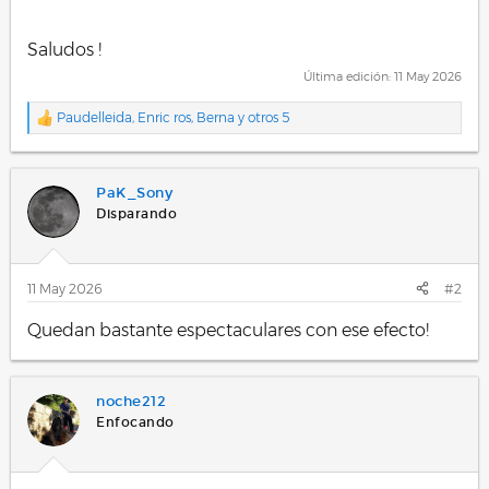
Saludos !
Última edición:
11 May 2026
Paudelleida
,
Enric ros
,
Berna
y otros 5
R
e
a
c
PaK_Sony
c
i
Disparando
o
n
e
s
11 May 2026
#2
:
Quedan bastante espectaculares con ese efecto!
noche212
Enfocando