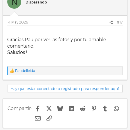
N
i
Disparando
o
n
e
s
14 May 2026
#17
:
.
Gracias Pau por ver las fotos y por tu amable
comentario.
Saludos !
.
Paudelleida
R
e
a
c
Hay que estar conectado o registrado para responder aquí.
c
i
o
n
Facebook
X
Bluesky
LinkedIn
Reddit
Pinterest
Tumblr
Wha
Compartir:
e
s
E-mail
Enlace
: