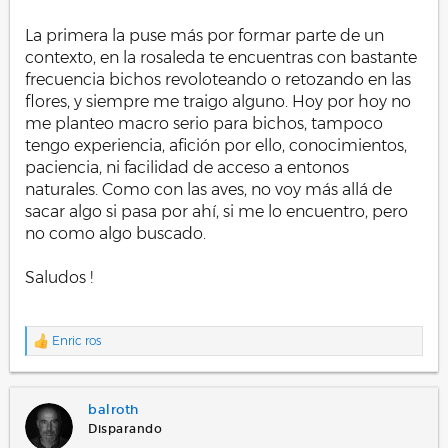
La primera la puse más por formar parte de un
contexto, en la rosaleda te encuentras con bastante
frecuencia bichos revoloteando o retozando en las
flores, y siempre me traigo alguno. Hoy por hoy no
me planteo macro serio para bichos, tampoco
tengo experiencia, afición por ello, conocimientos,
paciencia, ni facilidad de acceso a entonos
naturales. Como con las aves, no voy más allá de
sacar algo si pasa por ahí, si me lo encuentro, pero
no como algo buscado.
Saludos !
.
Enric ros
R
e
a
c
balroth
c
i
Disparando
o