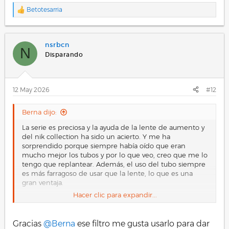
Betotesarria
R
e
a
c
nsrbcn
c
N
i
Disparando
o
n
e
s
12 May 2026
#12
:
Berna dijo:
La serie es preciosa y la ayuda de la lente de aumento y
del nik collection ha sido un acierto. Y me ha
sorprendido porque siempre había oído que eran
mucho mejor los tubos y por lo que veo, creo que me lo
tengo que replantear. Además, el uso del tubo siempre
es más farragoso de usar que la lente, lo que es una
gran ventaja.
Hacer clic para expandir...
Lo dicho, que te han quedado fabulosas. Saludos.
Gracias
@Berna
ese filtro me gusta usarlo para dar