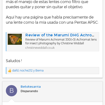
más el manejo de estas lentes como filtro que
puedes quitar y poner sin quitar el objetivo.
Aquí hay una página que habla precísamente de
una lente como la mía usada con una Pentax APSC:
Review of the Marumi DHG Achromat Macro 330 (+3) Close-up Lens : Christine Widdall
Review of Marumi Achromat 330(+3) Achromat lens
for insect photography by Christine Widdall
christinewiddall.co.uk
Saludos !
dafd
,
noche212
y
Berna
R
e
a
c
Betotesarria
c
B
i
Disparando
o
n
e