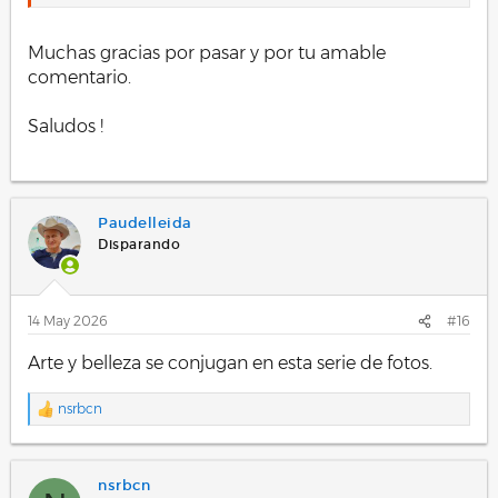
.
Muchas gracias por pasar y por tu amable
comentario.
Saludos !
.
Paudelleida
Disparando
14 May 2026
#16
Arte y belleza se conjugan en esta serie de fotos.
nsrbcn
R
e
a
c
nsrbcn
c