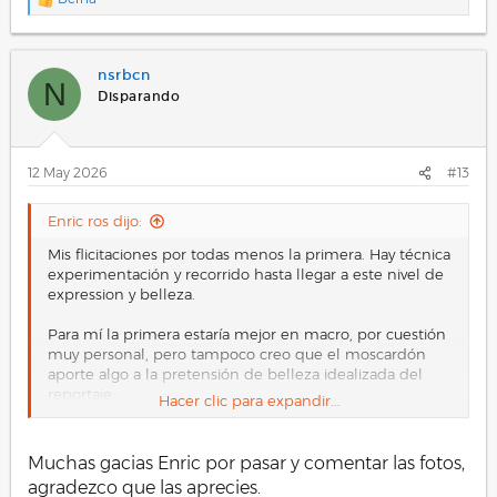
R
e
a
c
nsrbcn
c
N
i
Disparando
o
n
e
s
12 May 2026
#13
:
Enric ros dijo:
Mis flicitaciones por todas menos la primera. Hay técnica
experimentación y recorrido hasta llegar a este nivel de
expression y belleza.
Para mí la primera estaría mejor en macro, por cuestión
muy personal, pero tampoco creo que el moscardón
aporte algo a la pretensión de belleza idealizada del
reportaje.
Hacer clic para expandir...
Saludos.
Muchas gacias Enric por pasar y comentar las fotos,
agradezco que las aprecies.