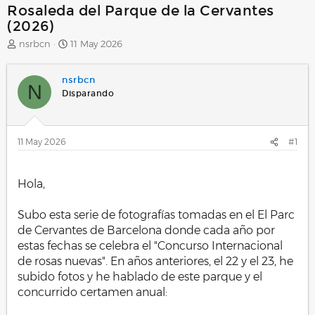
Rosaleda del Parque de la Cervantes
(2026)
A
F
nsrbcn
11 May 2026
u
e
t
c
nsrbcn
o
h
N
r
a
Disparando
d
e
i
11 May 2026
#1
n
i
.
c
i
Hola,
o
Subo esta serie de fotografías tomadas en el El Parc
de Cervantes de Barcelona donde cada año por
estas fechas se celebra el "Concurso Internacional
de rosas nuevas". En años anteriores, el 22 y el 23, he
subido fotos y he hablado de este parque y el
concurrido certamen anual: