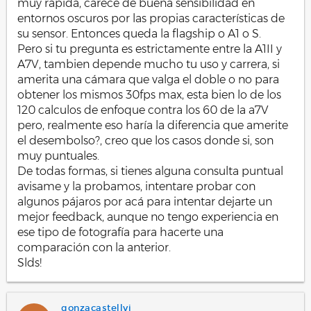
muy rápida, carece de buena sensibilidad en
para la A1II si tiene algo más que E Primera cortina de
entornos oscuros por las propias características de
obturador (EFCS) es posible pagarla a plazos?
su sensor. Entonces queda la flagship o A1 o S.
para la A7V, alguien tiene experiencia siguiendo aves
Pero si tu pregunta es estrictamente entre la A1II y
con el disparo mecánico?
A7V, tambien depende mucho tu uso y carrera, si
Gracias por adelantado.
amerita una cámara que valga el doble o no para
obtener los mismos 30fps max, esta bien lo de los
120 calculos de enfoque contra los 60 de la a7V
pero, realmente eso haría la diferencia que amerite
el desembolso?, creo que los casos donde si, son
muy puntuales.
De todas formas, si tienes alguna consulta puntual
avisame y la probamos, intentare probar con
algunos pájaros por acá para intentar dejarte un
mejor feedback, aunque no tengo experiencia en
ese tipo de fotografía para hacerte una
comparación con la anterior.
Slds!
gonzacastellvi