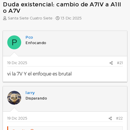
Duda existencial: cambio de A7IV a A1II
o A7V
A
F
Santa Siete Cuatro Siete
13 Dic 2025
u
e
t
c
o
h
Pco
r
a
P
Enfocando
d
e
i
n
19 Dic 2025
#21
i
c
vi la 7V Y el enfoque es brutal
i
o
larry
Disparando
19 Dic 2025
#22