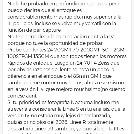
mal, pero tiene un rolling shutter horrible porque
No la he probado en profundidad con aves, pero
menos del 25 por ciento del sensor está apilado. Todavía
puedo decirte que el enfoque es
queda usar el disparo mecánico pero sabiendo que
tiene que agarrar el sujeto desde cero cada vez que
considerablemente mas rápido, muy superior a la
dispara puede considerarse más pérdidas que otra cosa.
III por lejos, incluso se vuelve muy versátil con la
función de per-capture.
No me convenzan de quedarme con la A7IV. Para mí es
No te podría decir la comparación contra la IV
una cámara horrible para el tipo de fotografía que hago.
porque no tuve la oportunidad de probar.
Es lo que llamo una cámara para entorno controlado, es
decir, sujeto predecible, buena iluminación y ritmo de
Probe con lentes 24-70GMII 70-200GMII 50F1.2GM
movimiento lento o estático. Incluso con el GM 70-200
100STFGM 135GM que son todos tienen los motores
II es imposible atinar a pájaros pequeños en vuelo. Y lo
rápidos de enfoque. Luego un 24-70 F4 Zeiss que
peor de todo es cómo a partir de 1/120 en adelante el
por obvias razones del lente se nota un poco la
sensor empieza a subexponer y te arruina las tomas de
ISO alto por encima de 3200, lo cual hace imposible
diferencia en el enfoque o el 85mm GM 1 que
recuperar las fotos de aviación nocturnas. Ya si añadimos
tambien tiene motor muy lentos, ahora ese mismo
los tristes 5fps en raw 12 bit sin pérdida a 14 bit
en la versión II vi que mejoro muchísimo(no cuento
uncompressed es el no más .
con ese aun).
Si tu prioridad es fotografía Nocturna incluso me
Ah, tampoco quiero la A7RV, es mucho peor a iso alto
de lo que la a7iv ya es , y además también tiene solo 20
atrevería a considerar la Linea S en tu analisis, que la
cálculos de enfoque por segundo y no tengo el espacio
version IV no estaría muy lejos de ser lanzada,
para gestionar archivos de 61 megapixels a 14 bits.
quizás principios del 2026. Linea R totalmente
descartada Linea a9 también, ya que si bien la III es
Ahora bien