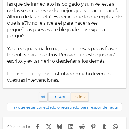
las que de inmediato ha colgado y su nivel está al
de las selecciones de lo mejor que se hacen para “el
álbum de la abuela”. Es decir… que lo que explica de
que la a7iv no le sirve a él para hacer aves
pequeñitas pues es creíble y además explica
porqué.
Yo creo que sería lo mejor borrar esas pocas frases
hirientes para los otros. Pensad que esto quedará
escrito, y evitar herir o desdeñar a los demás.
Lo dicho: que yo he disfrutado mucho leyendo
vuestras intervenciones.
Primero
Ant
2 de 2
Hay que estar conectado o registrado para responder aquí.
Facebook
X
Bluesky
LinkedIn
Reddit
Pinterest
Tumblr
Wha
Compartir: