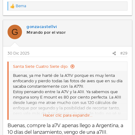
Berna
R
e
a
c
gonzacastellvi
c
G
i
Mirando por el visor
o
n
e
s
30 Dic 2025
#29
:
Santa Siete Cuatro Siete dijo:
Buenas, ya me harté de la A7IV porque es muy lenta
enfocando y pierdo todas las fotos de aves que en su día
sacaba constantemente con la A77II.
Estoy pensando entre la A7V y la A1II. Ya sabemos que
ninguna sony E mount es 80 por ciento perfecta. La A1II
desde luego me atrae mucho con sus 120 cálculos de
enfoque por segundo y la posibilidad de recortar tanto,
pero vale más de 8 mil euros y lo peor de todo, no sé si
Hacer clic para expandir...
tiene dos cortinas de disparo o solo una como la A1
original. Si tiene solo una, es definitivamente un No Go.
Buenas, compre la a7V apenas llego a Argentina, a
La A7V tiene 60 cálculos de enfoque por segundo, nada
10 días del lanzamiento, vengo de una a7III.