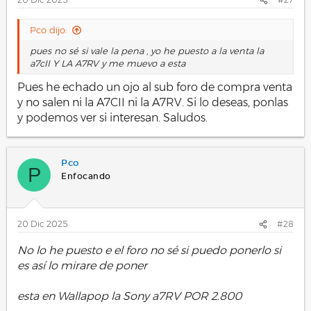
:
Pco dijo:
pues no sé si vale la pena , yo he puesto a la venta la
a7cII Y LA A7RV y me muevo a esta
Pues he echado un ojo al sub foro de compra venta
y no salen ni la A7CII ni la A7RV. Si lo deseas, ponlas
y podemos ver si interesan. Saludos.
Pco
P
Enfocando
20 Dic 2025
#28
No lo he puesto e el foro no sé si puedo ponerlo si
es así lo mirare de poner
esta en Wallapop la Sony a7RV POR 2.800