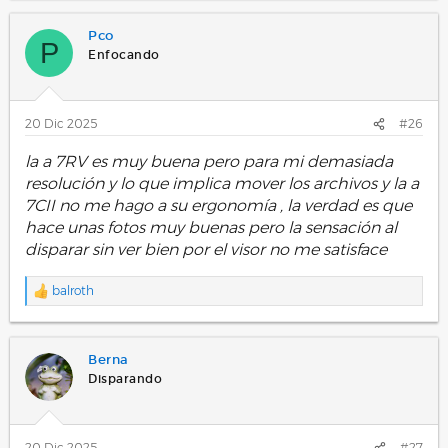
Pco
P
Enfocando
20 Dic 2025
#26
la a 7RV es muy buena pero para mi demasiada
resolución y lo que implica mover los archivos y la a
7CII no me hago a su ergonomía , la verdad es que
hace unas fotos muy buenas pero la sensación al
disparar sin ver bien por el visor no me satisface
balroth
R
e
a
c
Berna
c
i
Disparando
o
n
e
s
20 Dic 2025
#27