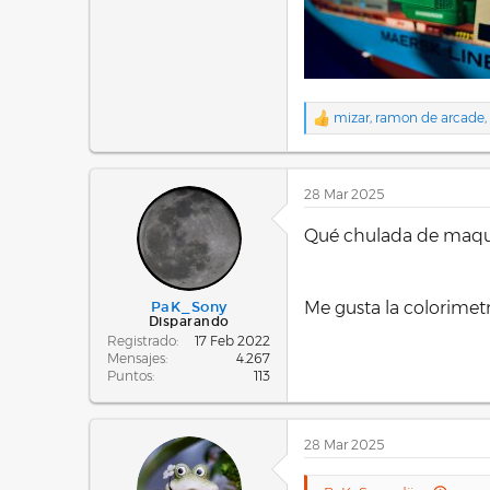
mizar
,
ramon de arcade
,
R
e
a
c
28 Mar 2025
c
i
o
Qué chulada de maqu
n
e
s
:
Me gusta la colorimetr
PaK_Sony
Disparando
Registrado
17 Feb 2022
Mensajes
4.267
Puntos
113
28 Mar 2025