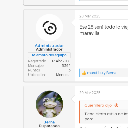
e
a
c
28 Mar 2025
c
i
o
Ese 28 será todo lo v
n
maravilla!
e
s
:
Administrador
Administrador
Miembro del equipo
Registrado
17 Abr 2018
Mensajes
5.364
Puntos
113
marctibu
y
Berna
R
Ubicación
Menorca
e
a
c
29 Mar 2025
c
i
o
Guerrillero dijo:
n
e
Tiene cierto estilo de
s
pop"
:
Berna
Disparando