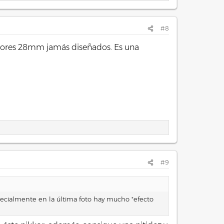
#8
mejores 28mm jamás diseñados. Es una
#9
pecialmente en la última foto hay mucho "efecto