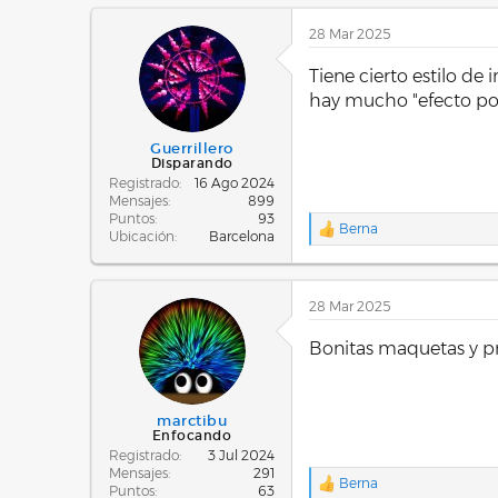
c
28 Mar 2025
c
i
o
Tiene cierto estilo d
n
hay mucho "efecto po
e
s
:
Guerrillero
Disparando
Registrado
16 Ago 2024
Mensajes
899
Puntos
93
Berna
R
Ubicación
Barcelona
e
a
c
28 Mar 2025
c
i
o
Bonitas maquetas y pre
n
e
s
:
marctibu
Enfocando
Registrado
3 Jul 2024
Mensajes
291
Berna
R
Puntos
63