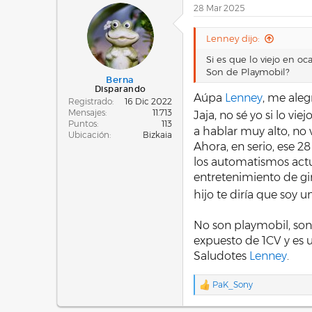
28 Mar 2025
c
i
o
Lenney dijo:
n
e
Si es que lo viejo en oc
s
Son de Playmobil?
:
Berna
Disparando
Aúpa
Lenney
, me aleg
Registrado
16 Dic 2022
Mensajes
11.713
Jaja, no sé yo si lo vi
Puntos
113
a hablar muy alto, no v
Ubicación
Bizkaia
Ahora, en serio, ese 2
los automatismos actua
entretenimiento de gir
hijo te diría que soy u
No son playmobil, son
expuesto de 1CV y es 
Saludotes
Lenney
.
PaK_Sony
R
e
a