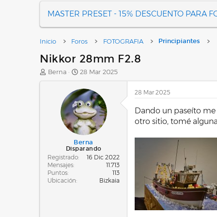
MASTER PRESET - 15% DESCUENTO PARA 
Inicio
Foros
FOTOGRAFIA
Principiantes
Nikkor 28mm F2.8
A
F
Berna
28 Mar 2025
u
e
t
c
28 Mar 2025
o
h
r
a
Dando un paseíto me 
d
otro sitio, tomé alguna
e
i
n
Berna
Disparando
i
Registrado
16 Dic 2022
c
Mensajes
11.713
i
Puntos
113
o
Ubicación
Bizkaia