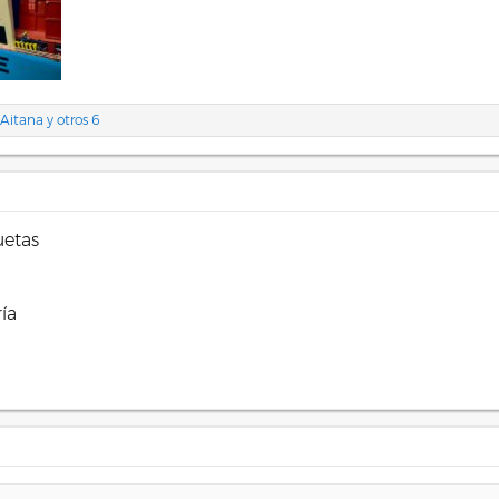
Aitana
y otros 6
etas
ía