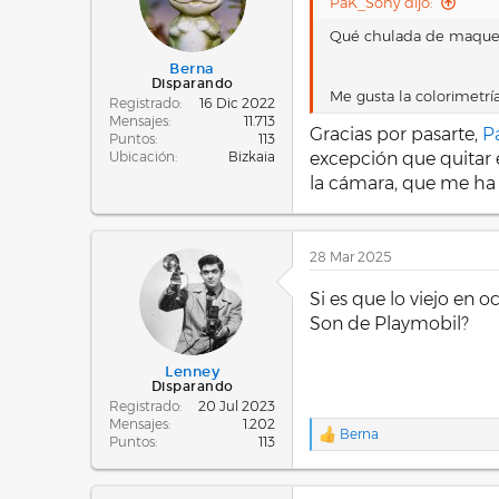
PaK_Sony dijo:
Qué chulada de maque
Berna
Disparando
Me gusta la colorimetrí
Registrado
16 Dic 2022
Mensajes
11.713
Gracias por pasarte,
P
Puntos
113
Ubicación
Bizkaia
excepción que quitar e
la cámara, que me ha 
28 Mar 2025
Si es que lo viejo en o
Son de Playmobil?
Lenney
Disparando
Registrado
20 Jul 2023
Mensajes
1.202
Berna
R
Puntos
113
e
a
c