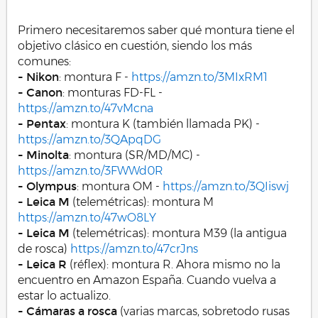
Primero necesitaremos saber qué montura tiene el
objetivo clásico en cuestión, siendo los más
comunes:
- Nikon
: montura F -
https://amzn.to/3MIxRM1
- Canon
: monturas FD-FL -
https://amzn.to/47vMcna
- Pentax
: montura K (también llamada PK) -
https://amzn.to/3QApqDG
- Minolta
: montura (SR/MD/MC) -
https://amzn.to/3FWWd0R
- Olympus
: montura OM -
https://amzn.to/3QIiswj
- Leica M
(telemétricas): montura M
https://amzn.to/47wO8LY
- Leica M
(telemétricas): montura M39 (la antigua
de rosca)
https://amzn.to/47crJns
- Leica R
(réflex): montura R. Ahora mismo no la
encuentro en Amazon España. Cuando vuelva a
estar lo actualizo.
- Cámaras a rosca
(varias marcas, sobretodo rusas