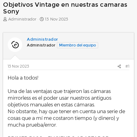
Objetivos Vintage en nuestras camaras
Sony
A
F
Administrador
13 Nov 2023
u
e
t
c
o
h
Administrador
r
a
Administrador
Miembro del equipo
d
e
i
n
13 Nov 2023
#1
i
c
Hola a todos!
i
o
Una de las ventajas que trajeron las cámaras
mirrorless es el poder usar nuestros antiguos
objetivos manuales en estas cámaras.
No obstante, hay que tener en cuenta una serie de
cosas que a mí me costaron tiempo (y dinero) y
mucha prueba/error.