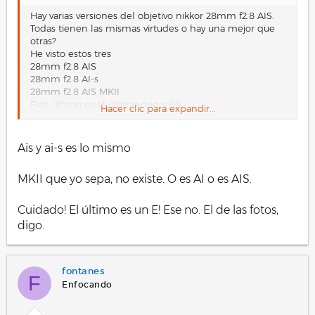
Hay varias versiones del objetivo nikkor 28mm f2.8 AIS.
Todas tienen las mismas virtudes o hay una mejor que
otras?
He visto estos tres
28mm f2.8 AIS
28mm f2.8 AI-s
28mm f2.8 AIS MKII
Este último es el último que salió.
Hacer clic para expandir...
https://cdn.wallapop.com/images/10420/fr/62/__/c10420p
952625717/i3584446314.jpg?pictureSize=W640
Ais y ai-s es lo mismo
https://cdn.wallapop.com/images/10420/fr/62/__/c10420p
952625717/i3584446200.jpg?pictureSize=W640
MKII que yo sepa, no existe. O es AI o es AIS.
Este objetivo es idéntico al que comentas?
Cuidado! El último es un E! Ese no. El de las fotos,
digo.
fontanes
F
Enfocando