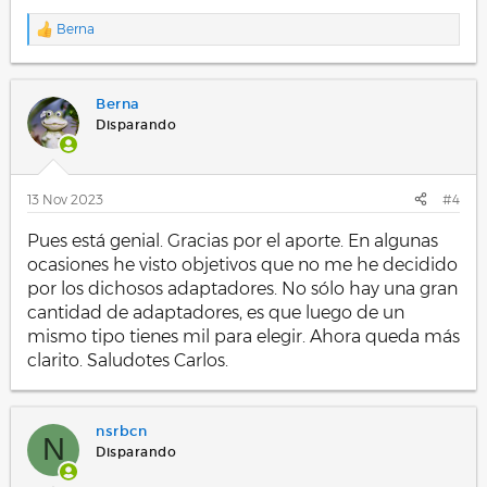
Berna
R
e
a
c
Berna
c
i
Disparando
o
n
e
s
13 Nov 2023
#4
:
Pues está genial. Gracias por el aporte. En algunas
ocasiones he visto objetivos que no me he decidido
por los dichosos adaptadores. No sólo hay una gran
cantidad de adaptadores, es que luego de un
mismo tipo tienes mil para elegir. Ahora queda más
clarito. Saludotes Carlos.
nsrbcn
N
Disparando