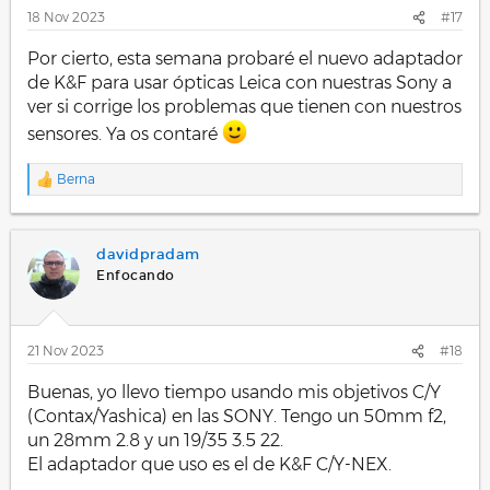
s
18 Nov 2023
#17
:
Por cierto, esta semana probaré el nuevo adaptador
de K&F para usar ópticas Leica con nuestras Sony a
ver si corrige los problemas que tienen con nuestros
sensores. Ya os contaré
Berna
R
e
a
c
davidpradam
c
i
Enfocando
o
n
e
s
21 Nov 2023
#18
:
Buenas, yo llevo tiempo usando mis objetivos C/Y
(Contax/Yashica) en las SONY. Tengo un 50mm f2,
un 28mm 2.8 y un 19/35 3.5 22.
El adaptador que uso es el de K&F C/Y-NEX.