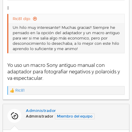
I
Ric81 dijo:
Un hilo muy interesante!! Muchas gracias!! Siempre he
pensado en la opción del adaptador y un macro antiguo
para ver si me salia algo más economico, pero por
desconocimiento lo desechaba, a lo mejor con este hilo
aprendo lo suficiente y me animo!
Yo uso un macro Sony antiguo manual con
adaptador para fotografiar negativos y polaroids y
va espectacular.
Ric81
R
e
a
c
Administrador
c
i
Administrador
Miembro del equipo
o
n
e