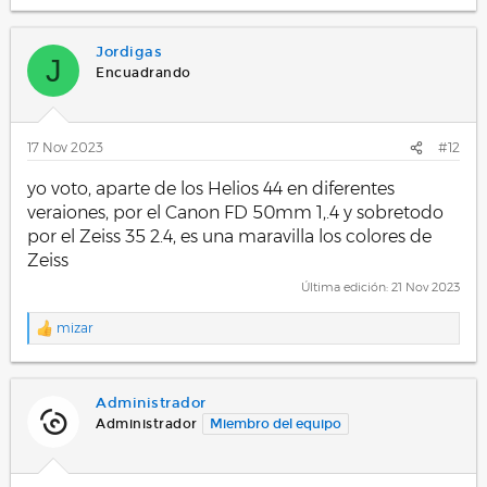
Jordigas
J
Encuadrando
17 Nov 2023
#12
yo voto, aparte de los Helios 44 en diferentes
veraiones, por el Canon FD 50mm 1,.4 y sobretodo
por el Zeiss 35 2.4, es una maravilla los colores de
Zeiss
Última edición:
21 Nov 2023
mizar
R
e
a
c
Administrador
c
i
Administrador
Miembro del equipo
o
n
e