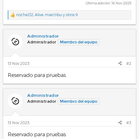
Última edición:
16 Nov 2023
noche212
,
Alive
,
marctibu
y otros 9
R
e
a
c
Administrador
c
i
Administrador
Miembro del equipo
o
n
e
s
13 Nov 2023
#2
:
Reservado para pruebas.
Administrador
Administrador
Miembro del equipo
13 Nov 2023
#3
Reservado para pruebas.