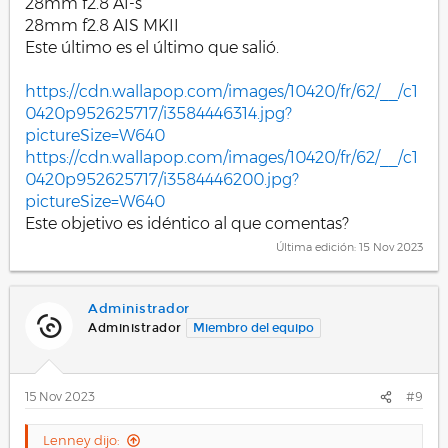
28mm f2.8 AI-s
28mm f2.8 AIS MKII
Este último es el último que salió.
https://cdn.wallapop.com/images/10420/fr/62/__/c1
0420p952625717/i3584446314.jpg?
pictureSize=W640
https://cdn.wallapop.com/images/10420/fr/62/__/c1
0420p952625717/i3584446200.jpg?
pictureSize=W640
Este objetivo es idéntico al que comentas?
Última edición:
15 Nov 2023
Administrador
Administrador
Miembro del equipo
15 Nov 2023
#9
Lenney dijo: