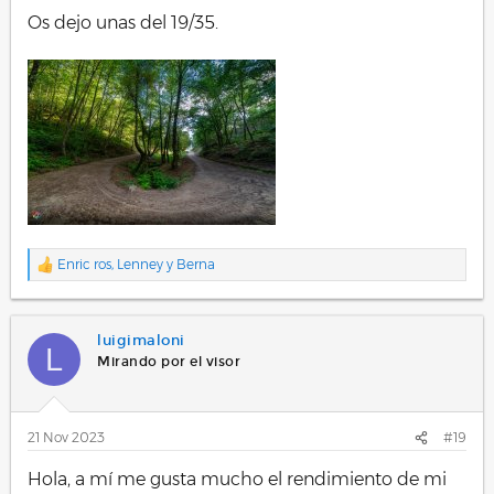
Os dejo unas del 19/35.
Enric ros
,
Lenney
y
Berna
R
e
a
c
luigimaloni
c
L
i
Mirando por el visor
o
n
e
s
21 Nov 2023
#19
:
Hola, a mí me gusta mucho el rendimiento de mi