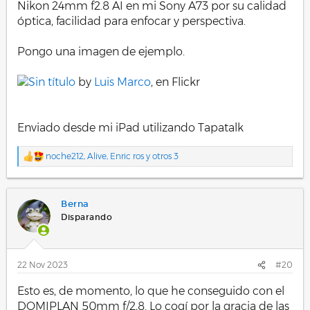
Nikon 24mm f2.8 AI en mi Sony A73 por su calidad
óptica, facilidad para enfocar y perspectiva.
Pongo una imagen de ejemplo.
Sin título
by
Luis Marco
, en Flickr
Enviado desde mi iPad utilizando Tapatalk
noche212
,
Alive
,
Enric ros
y otros 3
R
e
a
c
Berna
c
i
Disparando
o
n
e
s
22 Nov 2023
#20
:
Esto es, de momento, lo que he conseguido con el
DOMIPLAN 50mm f/2,8. Lo cogí por la gracia de las