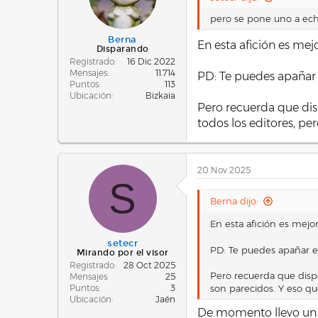
pero se pone uno a echa
Berna
En esta afición es mejo
Disparando
Registrado
16 Dic 2022
Mensajes
11.714
PD: Te puedes apañar e
Puntos
113
Ubicación
Bizkaia
Pero recuerda que dis
todos los editores, pe
20 Nov 2025
S
Berna dijo:
En esta afición es mejor
setecr
PD: Te puedes apañar es
Mirando por el visor
Registrado
28 Oct 2025
Pero recuerda que dispo
Mensajes
25
son parecidos. Y eso qu
Puntos
3
Ubicación
Jaén
De momento llevo un p