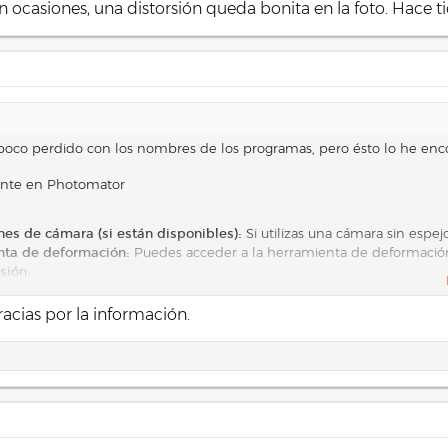
en ocasiones, una distorsión queda bonita en la foto. Hace
co perdido con los nombres de los programas, pero ésto lo he encontr
lente en Photomator
Si utilizas una cámara sin espe
nes de cámara (si están disponibles):
Puedes acceder a la herramienta de deformación
nta de deformación:
sión:
Ajusta el deslizador
el lente se parezca a una corrección automática:
acidad tiene un límite.
acias por la información.
Selecciona una cámara y lente que sean similares a la disto
 extremos:
Puedes usar una cuadrícula para verificar el horizonte y alinear 
cula:
roblemas:
Elimina halos de color en los bordes.
 cromática:
Reduce los bordes oscuros en las esquinas de la imagen.
Corrige la perspectiva vertical y horizontal.
a: