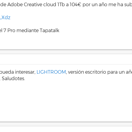
 se puede hacer manualmente. No están muy lejanos los tiempos en los
a de Adobe Creative cloud 1Tb a 104€ por un año me ha subi
nes que se sabe funcionan. Nada que no se pueda hacer a mano. Eso s
oLXdz
n ocasiones, una distorsión queda bonita en la foto. Hace tiempo que 
l 7 Pro mediante Tapatalk
pueda interesar,
LIGHTROOM
, versión escritorio para un 
. Saludotes.