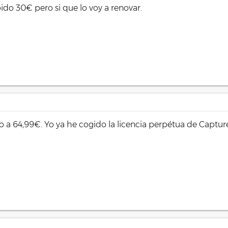
 que se hacía a mano. Ocurre que hoy en día, los programas ya tienen
do 30€ pero si que lo voy a renovar.
í, invirtiendo de tu tiempo!
Pero si no usas muchísimos objetivos d
no saco el 12-24, pero a veces quedaban bonitas. Cuestión de gustos! S
año a 64,99€. Yo ya he cogido la licencia perpétua de Capt