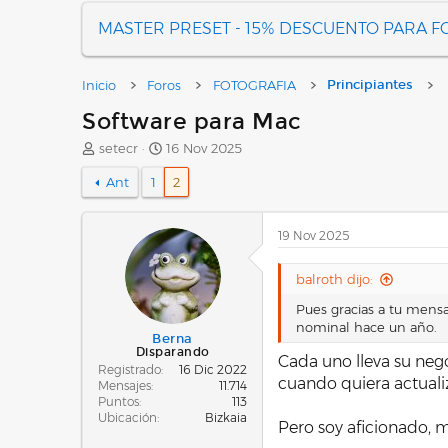
MASTER PRESET - 15% DESCUENTO PARA 
Inicio
Foros
FOTOGRAFIA
Principiantes
Software para Mac
A
F
setecr
16 Nov 2025
u
e
Ant
1
2
t
c
o
h
r
a
19 Nov 2025
d
e
i
balroth dijo:
n
i
Pues gracias a tu mensa
c
nominal hace un año.
Berna
i
Disparando
Cada uno lleva su neg
o
Registrado
16 Dic 2022
cuando quiera actuali
Mensajes
11.714
Puntos
113
Ubicación
Bizkaia
Pero soy aficionado, 