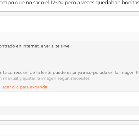
 tiempo que no saco el 12-24, pero a veces quedaban bonitas
ado en internet, a ver si te sirve:
jo, la corrección de la lente puede estar ya incorporada en la imagen
 manual y ajustar la imagen según necesites.
Hacer clic para expandir...
 de corrección para enderezar las líneas curvas en la imagen. La cor
rsión presente en la foto.
elementos de la imagen.