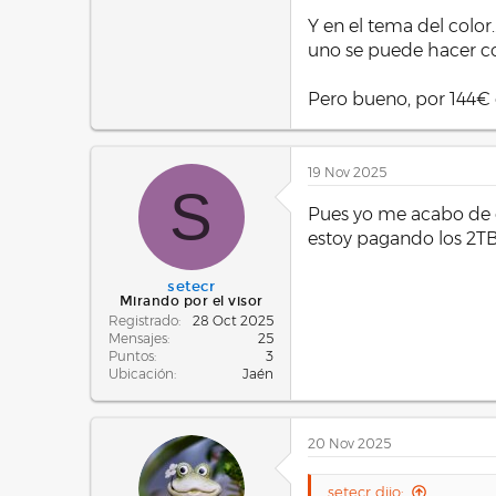
Y en el tema del colo
uno se puede hacer con
Pero bueno, por 144€ 
19 Nov 2025
S
Pues yo me acabo de 
estoy pagando los 2TB 
setecr
Mirando por el visor
Registrado
28 Oct 2025
Mensajes
25
Puntos
3
Ubicación
Jaén
20 Nov 2025
setecr dijo: