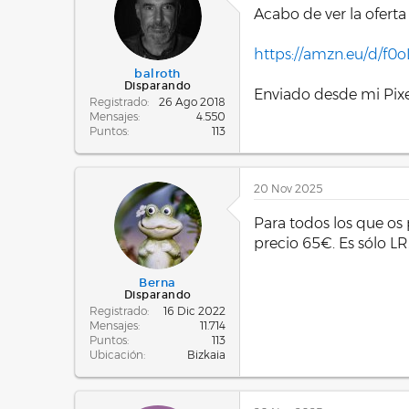
La corrección de lente
o
Acabo de ver la ofert
defecto, unas correccio
n
e
ajustar los parámetros!
https://amzn.eu/d/f0
s
:
Ah! y no olvides que, e
balroth
Disparando
Enviado desde mi Pixe
Registrado
26 Ago 2018
Mensajes
4.550
Puntos
113
20 Nov 2025
Para todos los que os 
precio 65€. Es sólo LR
Berna
Disparando
Registrado
16 Dic 2022
Mensajes
11.714
Puntos
113
Ubicación
Bizkaia