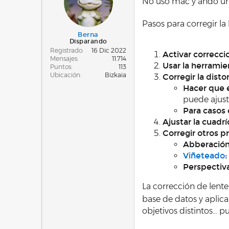
No uso mac y ando un p
Pasos para corregir l
Berna
Disparando
Registrado
16 Dic 2022
Activar correcci
Mensajes
11.714
Usar la herrami
Puntos
113
Ubicación
Bizkaia
Corregir la disto
Hacer que e
puede ajust
Para casos
Ajustar la cuadrí
Corregir otros p
Abberación
Viñeteado
:
Perspectiv
La corrección de lent
base de datos y aplic
objetivos distintos...