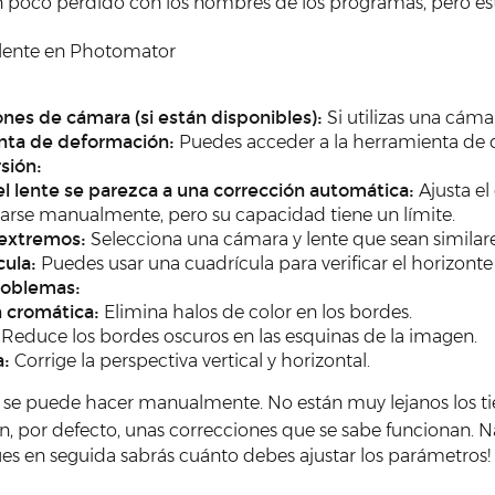
oco perdido con los nombres de los programas, pero ésto lo
a lente en Photomator
ones de cámara (si están disponibles):
Si utilizas una cáma
enta de deformación:
Puedes acceder a la herramienta de d
rsión:
l lente se parezca a una corrección automática:
Ajusta el
arse manualmente, pero su capacidad tiene un límite.
 extremos:
Selecciona una cámara y lente que sean similares 
cula:
Puedes usar una cuadrícula para verificar el horizonte
roblemas:
 cromática:
Elimina halos de color en los bordes.
Reduce los bordes oscuros en las esquinas de la imagen.
a:
Corrige la perspectiva vertical y horizontal.
e se puede hacer manualmente. No están muy lejanos los ti
an, por defecto, unas correcciones que se sabe funcionan. 
 pues en seguida sabrás cuánto debes ajustar los parámetros!