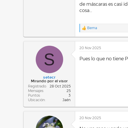
de máscaras es casi i
cosa...
Berna
R
e
a
c
20 Nov 2025
c
S
i
o
Pues lo que no tiene 
n
e
s
:
setecr
Mirando por el visor
Registrado
28 Oct 2025
Mensajes
25
Puntos
3
Ubicación
Jaén
20 Nov 2025