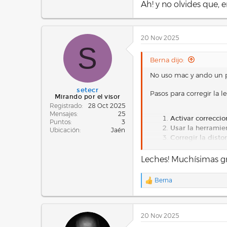
Ah! y no olvides que, 
20 Nov 2025
S
Berna dijo:
No uso mac y ando un po
setecr
Pasos para corregir la 
Mirando por el visor
Registrado
28 Oct 2025
Mensajes
25
Activar correccio
Puntos
3
Usar la herramie
Ubicación
Jaén
Corregir la distor
Hacer que 
pero su cap
Leches! Muchísimas gr
Para casos
Ajustar la cuadrí
Berna
R
Corregir otros p
e
Abberación
a
Viñeteado
:
c
Perspectiv
20 Nov 2025
c
i