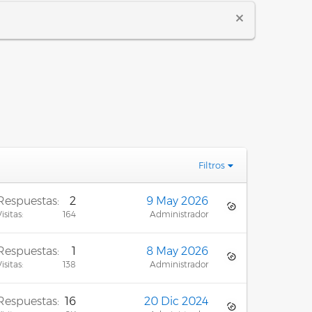
Filtros
Respuestas
2
9 May 2026
isitas
164
Administrador
Respuestas
1
8 May 2026
isitas
138
Administrador
Respuestas
16
20 Dic 2024