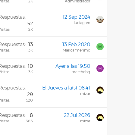
isitas
2K
Administrador
Respuestas
12 Sep 2024
luciagaro
52
isitas
12K
Respuestas
13
13 Feb 2020
M
isitas
3K
Maricarmenmc
Respuestas
10
Ayer a las 19:50
M
isitas
3K
merchebg
Respuestas
El Jueves a la(s) 08:41
mizar
29
isitas
520
Respuestas
8
22 Jul 2026
isitas
686
mizar