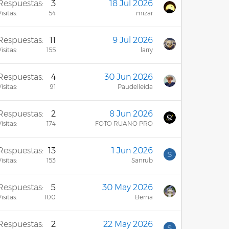
Respuestas
3
18 Jul 2026
isitas
54
mizar
Respuestas
11
9 Jul 2026
isitas
155
larry
Respuestas
4
30 Jun 2026
isitas
91
Paudelleida
Respuestas
2
8 Jun 2026
isitas
174
FOTO RUANO PRO
Respuestas
13
1 Jun 2026
S
isitas
153
Sanrub
Respuestas
5
30 May 2026
isitas
100
Berna
Respuestas
2
22 May 2026
S