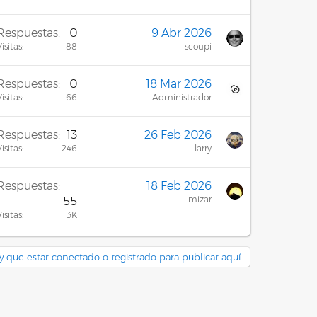
Respuestas
0
9 Abr 2026
isitas
88
scoupi
Respuestas
0
18 Mar 2026
isitas
66
Administrador
Respuestas
13
26 Feb 2026
isitas
246
larry
Respuestas
18 Feb 2026
mizar
55
isitas
3K
y que estar conectado o registrado para publicar aquí.