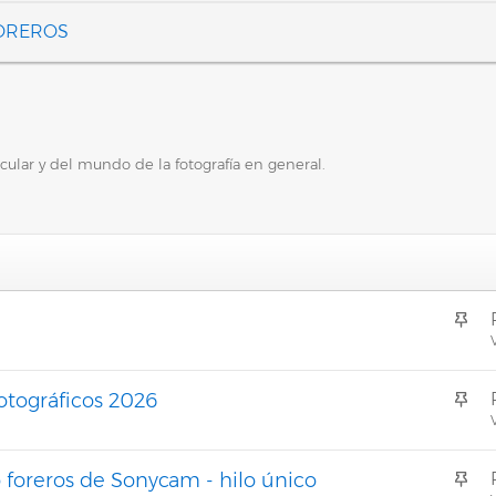
FOREROS
ular y del mundo de la fotografía en general.
A
n
V
c
l
A
fotográficos 2026
a
n
V
d
c
o
l
A
 foreros de Sonycam - hilo único
a