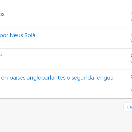
os
V
 por Neus Solà
V
"
V
 en países angloparlantes o segunda lengua
V
Ha