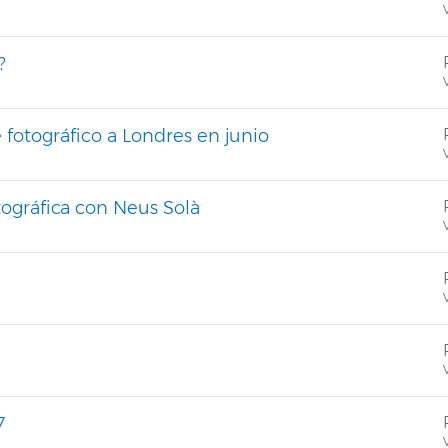
V
?
V
e fotográfico a Londres en junio
V
tográfica con Neus Solà
V
V
V
7
V