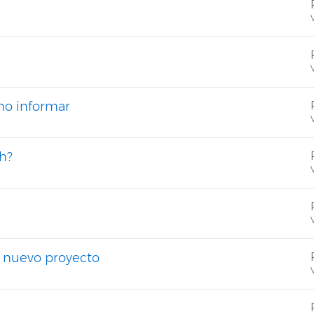
V
V
mo informar
V
h?
V
V
 nuevo proyecto
V