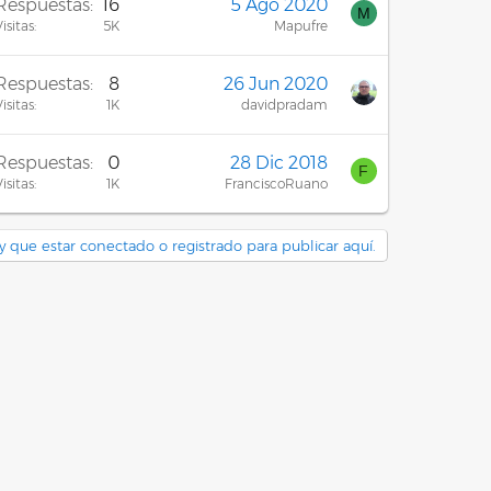
Respuestas
16
5 Ago 2020
M
isitas
5K
Mapufre
Respuestas
8
26 Jun 2020
isitas
1K
davidpradam
Respuestas
0
28 Dic 2018
F
isitas
1K
FranciscoRuano
y que estar conectado o registrado para publicar aquí.