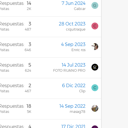
Respuestas
14
7 Jun 2024
G
isitas
2K
Gabi.ar
Respuestas
3
28 Oct 2023
C
isitas
487
ciquitraque
Respuestas
3
4 Sep 2023
isitas
646
Enric ros
Respuestas
5
14 Jul 2023
isitas
624
FOTO RUANO PRO
Respuestas
2
6 Dic 2022
C
isitas
467
Clip
Respuestas
18
14 Sep 2022
isitas
5K
masag78
Respuestas
4
17 Dic 2021