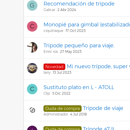
Recomendación de trípode
G
Gabi.ar
2 Abr 2024
Monopié para gimbal (estabilizador
C
ciquitraque
17 Oct 2023
Trípode pequeño para viaje.
Enric ros
27 May 2023
Mi nuevo trípode, super v
Novedad
larry
13 Jul 2023
Sustituto plato en L - ATOLL
C
Clip
5 Dic 2022
Trípode de viaje
Duda de compra
Administrador
4 Jul 2018
Trípode a7 II
Duda de compra