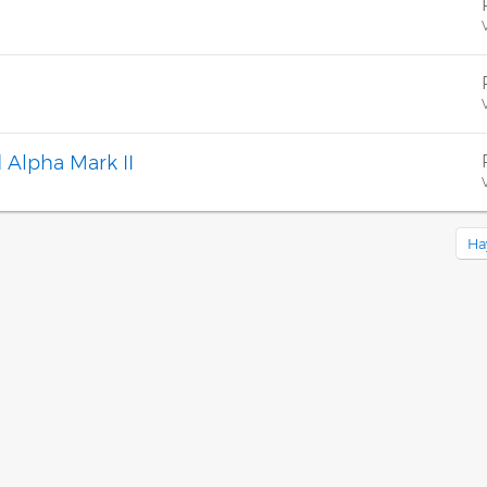
V
V
d Alpha Mark II
V
Ha