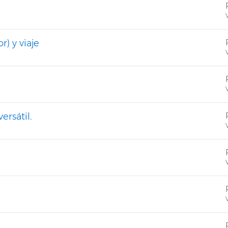
V
) y viaje
V
V
ersátil.
V
V
V