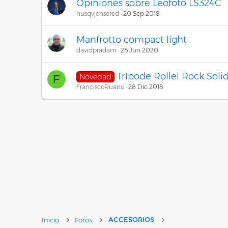
Opiniones sobre Leofoto LS324C
husqvjonsered
20 Sep 2018
Manfrotto compact light
davidpradam
25 Jun 2020
Trípode Rollei Rock Soli
Novedad
F
FranciscoRuano
28 Dic 2018
Inicio
Foros
ACCESORIOS