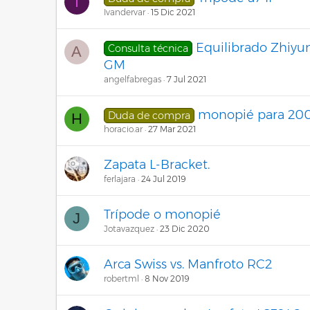
I
Ivandervar
15 Dic 2021
Equilibrado Zhiyun
Consulta técnica
A
GM
angelfabregas
7 Jul 2021
monopié para 2
Duda de compra
H
horacio.ar
27 Mar 2021
Zapata L-Bracket.
ferlajara
24 Jul 2019
Trípode o monopié
J
Jotavazquez
23 Dic 2020
Arca Swiss vs. Manfroto RC2
robertml
8 Nov 2019