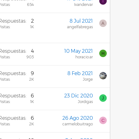
I
isitas
654
Ivandervar
Respuestas
2
8 Jul 2021
A
isitas
1K
angelfabregas
Respuestas
4
10 May 2021
H
isitas
903
horacio.ar
Respuestas
9
8 Feb 2021
isitas
2K
Jorge
Respuestas
6
23 Dic 2020
J
isitas
1K
Jordigas
Respuestas
6
26 Ago 2020
C
isitas
2K
carmelobuitrago