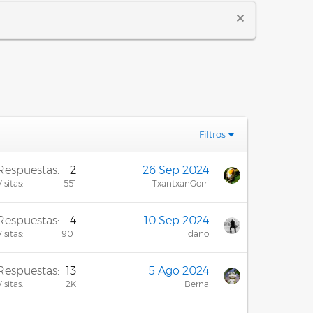
Filtros
Respuestas
2
26 Sep 2024
isitas
551
TxantxanGorri
Respuestas
4
10 Sep 2024
isitas
901
dano
Respuestas
13
5 Ago 2024
isitas
2K
Berna