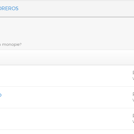
FOREROS
un monopie?
V
o
V
V