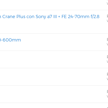
V
 Crane Plus con Sony a7 III + FE 24-70mm f/2.8
V
00-600mm
V
V
V
V