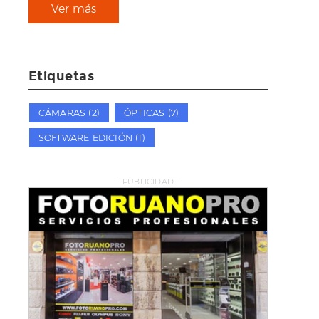
Ver más
Etiquetas
CÁMARAS
(2)
ÓPTICAS
(7)
SOFTWARE EDICIÓN
(1)
-- PUBLICIDAD --