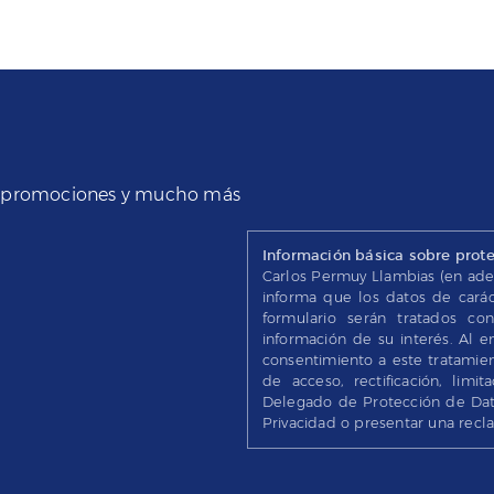
s, promociones y mucho más
Información básica sobre prot
Carlos Permuy Llambias (en ade
informa que los datos de cará
formulario serán tratados con
información de su interés. Al e
consentimiento a este tratamien
de acceso, rectificación, lim
Delegado de Protección de Dato
Privacidad o presentar una recl