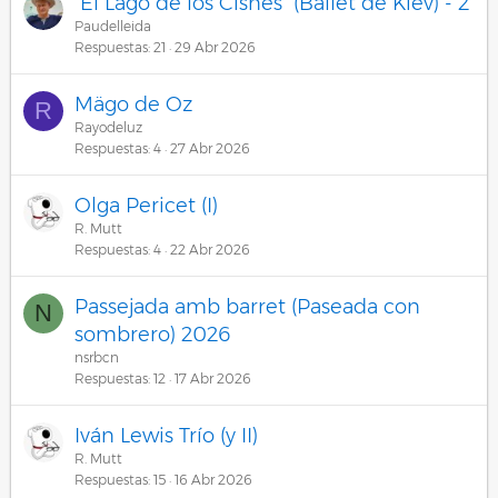
"El Lago de los Cisnes" (Ballet de Kiev) - 2
Paudelleida
Respuestas
21
29 Abr 2026
Mägo de Oz
R
Rayodeluz
Respuestas
4
27 Abr 2026
Olga Pericet (I)
R. Mutt
Respuestas
4
22 Abr 2026
Passejada amb barret (Paseada con
N
sombrero) 2026
nsrbcn
Respuestas
12
17 Abr 2026
Iván Lewis Trío (y II)
R. Mutt
Respuestas
15
16 Abr 2026