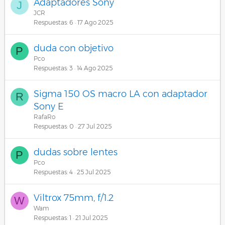
Adaptadores Sony
J
JCR
Respuestas
6
17 Ago 2025
duda con objetivo
P
Pco
Respuestas
3
14 Ago 2025
Sigma 150 OS macro LA con adaptador
R
Sony E
RafaRo
Respuestas
0
27 Jul 2025
dudas sobre lentes
P
Pco
Respuestas
4
25 Jul 2025
Viltrox 75mm, f/1.2
W
Wam
Respuestas
1
21 Jul 2025