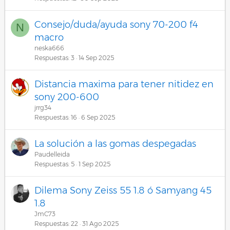
Consejo/duda/ayuda sony 70-200 f4
N
macro
neska666
Respuestas
3
14 Sep 2025
Distancia maxima para tener nitidez en
sony 200-600
jrrg34
Respuestas
16
6 Sep 2025
La solución a las gomas despegadas
Paudelleida
Respuestas
5
1 Sep 2025
Dilema Sony Zeiss 55 1.8 ó Samyang 45
1.8
JmC73
Respuestas
22
31 Ago 2025