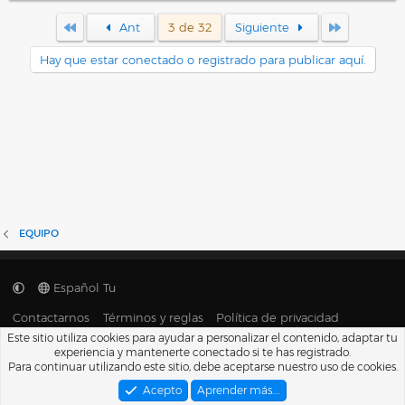
Primero
Último
Ant
3 de 32
Siguiente
Hay que estar conectado o registrado para publicar aquí.
EQUIPO
Español Tu
Contactarnos
Términos y reglas
Política de privacidad
Ayuda
Portal
R
Este sitio utiliza cookies para ayudar a personalizar el contenido, adaptar tu
S
experiencia y mantenerte conectado si te has registrado.
S
®
Para continuar utilizando este sitio, debe aceptarse nuestro uso de cookies.
Community platform by XenForo
© 2010-2026 XenForo Ltd.
Traducido por
XenFacil.com
. © 2010-2019
Acepto
Aprender más.…