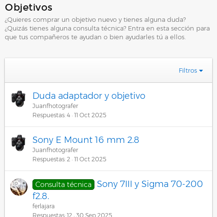
Objetivos
¿Quieres comprar un objetivo nuevo y tienes alguna duda?
¿Quizás tienes alguna consulta técnica? Entra en esta sección para
que tus compañeros te ayudan o bien ayudarles tú a ellos.
Filtros
Duda adaptador y objetivo
Juanfhotografer
Respuestas
4
11 Oct 2025
Sony E Mount 16 mm 2.8
Juanfhotografer
Respuestas
2
11 Oct 2025
Sony 7III y Sigma 70-200
Consulta técnica
f2.8.
ferlajara
Respuestas
12
30 Sep 2025