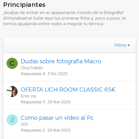
Principiantes
¿Acabas de entrar en el apasionante mundo de la fotografía?
¡Enhorabuena! Sube aquí tus primeras fotos y, poco a poco, te
iremos ayudando entre todos a mejorar tu técnica.
Filtros
Dudas sobre fotografía Macro
C
Chus Toledo
Respuestas
8
3 Dic 2025
OFERTA LIGH ROOM CLASSIC 65€
Enric ros
Respuestas
3
29 Nov 2025
Como pasar un vídeo al Pc
J
JCR
Respuestas
2
29 Nov 2025