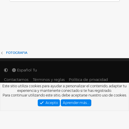
FOTOGRAFIA
Español Tu
Contactarnos
Términos y reglas
Política de privacidad
Ayuda
Portal
R
Este sitio utiliza cookies para ayudar a personalizar el contenido, adaptar tu
S
experiencia y mantenerte conectado si te has registrado.
S
®
Para continuar utilizando este sitio, debe aceptarse nuestro uso de cookies.
Community platform by XenForo
© 2010-2026 XenForo Ltd.
Traducido por
XenFacil.com
. © 2010-2019
Acepto
Aprender más.…