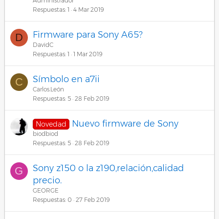
Administrador
Respuestas
1
4 Mar 2019
Firmware para Sony A65?
D
DavidC
Respuestas
1
1 Mar 2019
Símbolo en a7ii
C
Carlos.León
Respuestas
5
28 Feb 2019
Nuevo firmware de Sony
Novedad
biodbiod
Respuestas
5
28 Feb 2019
Sony z150 o la z190,relación,calidad
G
precio.
GEORGE
Respuestas
0
27 Feb 2019