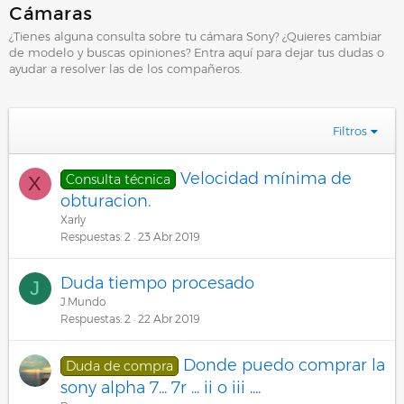
Cámaras
¿Tienes alguna consulta sobre tu cámara Sony? ¿Quieres cambiar
de modelo y buscas opiniones? Entra aquí para dejar tus dudas o
ayudar a resolver las de los compañeros.
Filtros
Velocidad mínima de
Consulta técnica
X
obturacion.
Xarly
Respuestas
2
23 Abr 2019
Duda tiempo procesado
J
J.Mundo
Respuestas
2
22 Abr 2019
Donde puedo comprar la
Duda de compra
sony alpha 7... 7r ... ii o iii ....