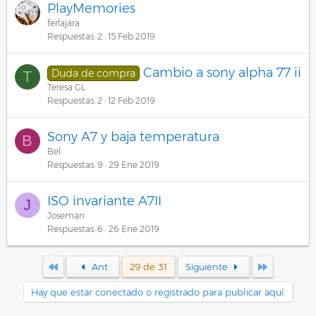
PlayMemories
ferlajara
Respuestas
2
15 Feb 2019
Cambio a sony alpha 77 ii
Duda de compra
T
Teresa GL
Respuestas
2
12 Feb 2019
Sony A7 y baja temperatura
B
Bel
Respuestas
9
29 Ene 2019
ISO invariante A7II
J
Joseman
Respuestas
6
26 Ene 2019
Primero
Último
Ant
29 de 31
Siguiente
Hay que estar conectado o registrado para publicar aquí.