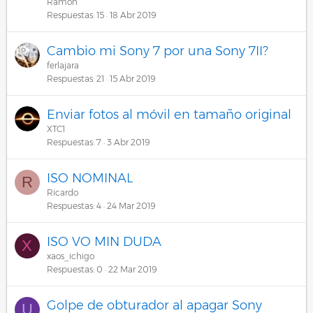
Ramon
Respuestas
15
18 Abr 2019
Cambio mi Sony 7 por una Sony 7II?
ferlajara
Respuestas
21
15 Abr 2019
Enviar fotos al móvil en tamaño original
XTC1
Respuestas
7
3 Abr 2019
ISO NOMINAL
R
Ricardo
Respuestas
4
24 Mar 2019
ISO VO MIN DUDA
X
xaos_ichigo
Respuestas
0
22 Mar 2019
Golpe de obturador al apagar Sony
U