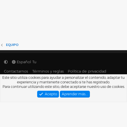
EQUIPO
Español Tu
Contactarnos
Términos y reglas
Política de privacidad
Ayuda
Portal
R
Este sitio utiliza cookies para ayudar a personalizar el contenido, adaptar tu
S
experiencia y mantenerte conectado si te has registrado.
S
®
Para continuar utilizando este sitio, debe aceptarse nuestro uso de cookies.
Community platform by XenForo
© 2010-2026 XenForo Ltd.
Traducido por
XenFacil.com
. © 2010-2019
Acepto
Aprender más.…