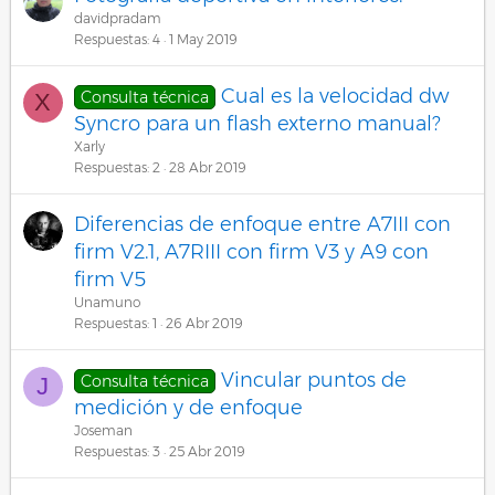
davidpradam
Respuestas
4
1 May 2019
Cual es la velocidad dw
Consulta técnica
X
Syncro para un flash externo manual?
Xarly
Respuestas
2
28 Abr 2019
Diferencias de enfoque entre A7III con
firm V2.1, A7RIII con firm V3 y A9 con
firm V5
Unamuno
Respuestas
1
26 Abr 2019
Vincular puntos de
Consulta técnica
J
medición y de enfoque
Joseman
Respuestas
3
25 Abr 2019