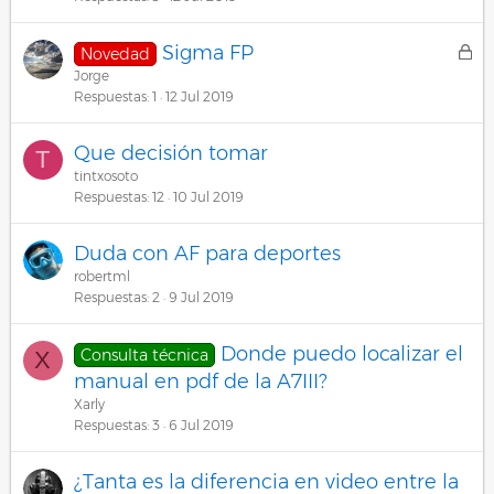
C
Sigma FP
Novedad
e
Jorge
r
Respuestas
1
12 Jul 2019
r
a
Que decisión tomar
T
d
tintxosoto
o
Respuestas
12
10 Jul 2019
Duda con AF para deportes
robertml
Respuestas
2
9 Jul 2019
Donde puedo localizar el
Consulta técnica
X
manual en pdf de la A7III?
Xarly
Respuestas
3
6 Jul 2019
¿Tanta es la diferencia en video entre la