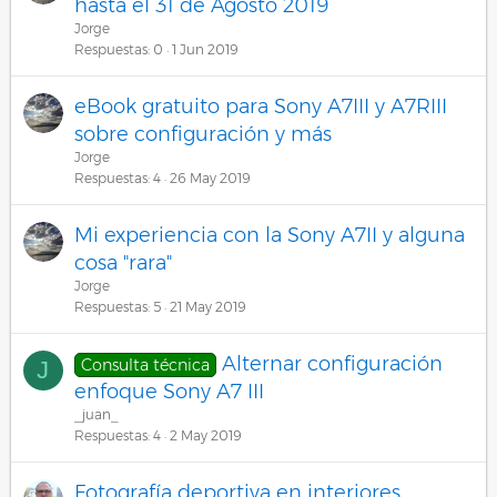
hasta el 31 de Agosto 2019
Jorge
Respuestas
0
1 Jun 2019
eBook gratuito para Sony A7III y A7RIII
sobre configuración y más
Jorge
Respuestas
4
26 May 2019
Mi experiencia con la Sony A7II y alguna
cosa "rara"
Jorge
Respuestas
5
21 May 2019
Alternar configuración
Consulta técnica
J
enfoque Sony A7 III
_juan_
Respuestas
4
2 May 2019
Fotografía deportiva en interiores.