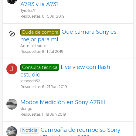
A7R3 y la A73?
Tyrellco7
Respuestas
0
5 Jul 2019
Qué cámara Sony es
Duda de compra
mejor para mi
Administrador
Respuestas
8
1 Jul 2019
Live view con flash
Consulta técnica
J
estudio
jorobado32
Respuestas
6
21 Jun 2019
Modos Medición en Sony A7RIII
vlongo
Respuestas
1
18 Jun 2019
Campaña de reembolso Sony
Noticia