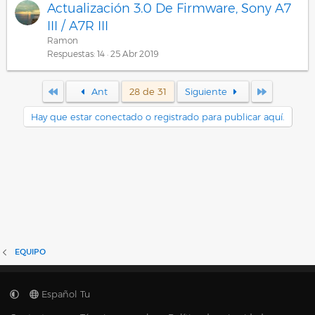
Actualización 3.0 De Firmware, Sony A7
III / A7R III
Ramon
Respuestas
14
25 Abr 2019
Primero
Último
Ant
28 de 31
Siguiente
Hay que estar conectado o registrado para publicar aquí.
EQUIPO
Español Tu